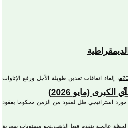
لديمقراطية
، إلغاء اتفاقات تعدين طويلة الأجل ورفع الإتاوات
؟
كبرى (مايو 2026)
إدارة مورد استراتيجي ظل لعقود من الزمن محكوما بعقود
في لحظة عالمية يتقدم فيها الذهب نحو مستويات سعرية