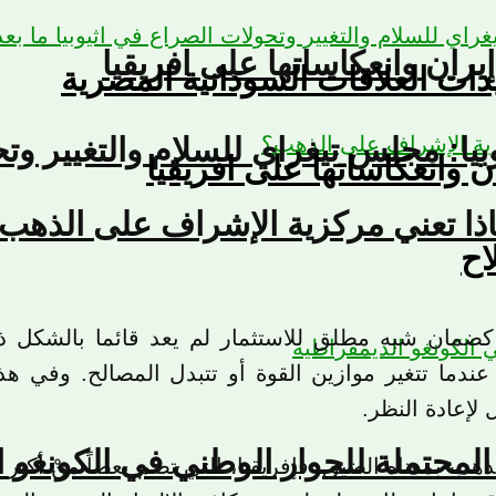
يران وانعكاساتها على افريقيا
دات العلاقات السودانية المصرية
يوبيا: مجلس تيغراي للسلام والتغيير وت
ن وانعكاساتها على افريقيا
ذا تعني مركزية الإشراف على الذهب
اح
كضمان شبه مطلق للاستثمار لم يعد قائما بالشكل ذاته؛
جل عندما تتغير موازين القوة أو تتبدل المصالح. وفي ه
 لإعادة النظر.
لمحتملة للحوار الوطني في الكونغو ا
هب بمعناه الضيق. فإفريقيا، التي تضم بعضاً منْ أكبر