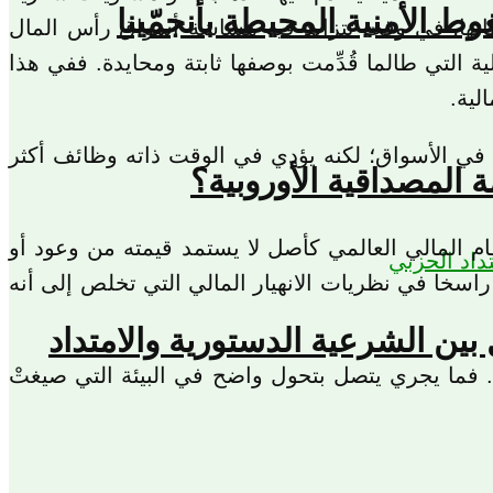
ياطاتها، في وقت تتزايد فيه هشاشة أسواق رأس المال
التي طالما قُدِّمت بوصفها ثابتة ومحايدة. ففي هذا
لية.
ول في الأسواق؛ لكنه يؤدي في الوقت ذاته وظائف أكثر
المصداقية الأوروبية؟
المالي العالمي كأصل لا يستمد قيمته من وعود أو
اسخا في نظريات الانهيار المالي التي تخلص إلى أنه
بين الشرعية الدستورية والامتداد
. فما يجري يتصل بتحول واضح في البيئة التي صيغتْ