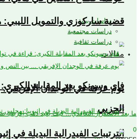
قضية ساركوزي والتمويل الليبي: 
دراسات بيئية
دراسات مجتمعية
دراسات ثقافية
مقالات
فاي وسونكو بعد المقابلة الكبرى:
يوم عرفة في الوجدان الإفريقي: ب
الحزبي
ما بعد الاستقرار التعاقدي... كيف يعيد ذهب إفريقيا ت
0
الترتيبات الفيدرالية البديلة في إث