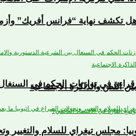
هل تكشف نهاية “فرانس أفريك” وأزمة 
 قراءة في توازنات الحكم في السنغال 
ين النص والذاكرة الاجتماعية
موضع القارة في الاقتصاد العالمي؟
يوبيا: مجلس تيغراي للسلام والتغيير وت