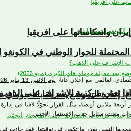
يران وانعكاساتها على افريقيا
لمحتملة للحوار الوطني في الكونغو ا
صادي العالمي مع إعلان غانا،
يوم الاثنين 13 يناير 2026م
ذا تعني مركزية الإشراف على الذهب
إعادة التموضع بعد مقابلة جوماي فاي ال
ز أربعة ملايين أونصة، مثّل القرار تحوّلًا لافتا في 
ات ممتدة مقابل جذب الاستثمار الأجنبي.
مضمونها التقني بقدر ما تكمن في توقيتها. فقد جاءت 