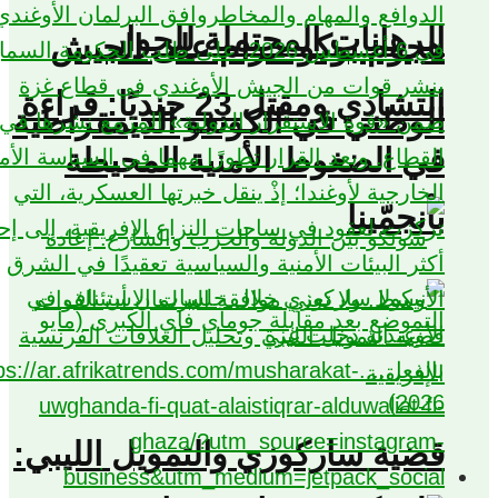
الرهانات المحتملة للحوار
هجوم بوكو حرام على الجيش
التشادي ومقتل 23 جنديًا: قراءة
الوطني في الكونغو الديمقراطية
في الضغوط الأمنية المحيطة
بأنجمّينا
قضية ساركوزي والتمويل الليبي: