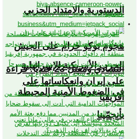
الدستورية والامتداد الحزبي
هجوم بوكو حرام على الجيش
الحرب الأمريكية الإسرائيلية
التشادي ومقتل 23 جنديًا: قراءة
على إيران وانعكاساتها على
في الضغوط الأمنية المحيطة
افريقيا
بأنجمّينا