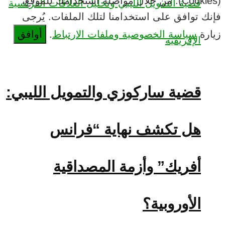
(Cookies). من خلال مواصلة استخدامك للموقع،
ك توافق على استخدامنا لتلك الملفات. يُرجى
رة
سياسة الخصوصية وملفات الارتباط
.
أوافق
قضية ساركوزي والتمويل الليبي:
هل تكشف نهاية “فرانس
أفريك” وأزمة المصداقية
الأوروبية؟