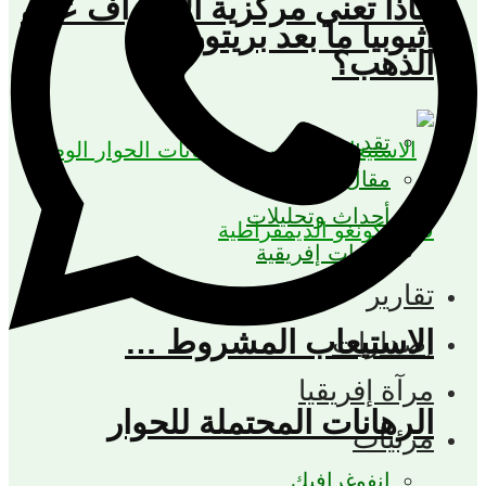
ماذا تعني مركزية الإشراف على
اثيوبيا ما بعد بريتوريا
الذهب؟
تقدير موقف
مقال رأي
أحداث وتحليلات
أصوات إفريقية
تقارير
الاستيعاب المشروط …
إصدارات
مرآة إفريقيا
الرهانات المحتملة للحوار
مرئيات
إنفوغرافيك