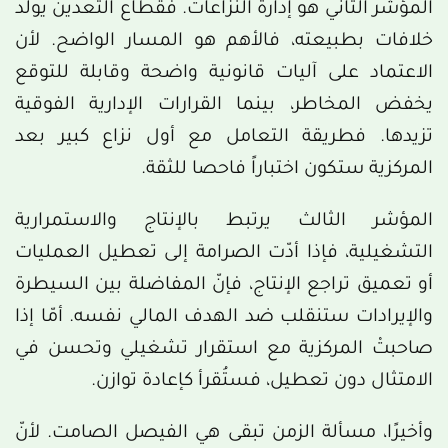
المؤشر الثاني هو إدارة النزاعات. فقطاع التعدين يولّد
خلافات بطبيعته، فالأهم هو المسار الواضح. لأن
الاعتماد على آليات قانونية واضحة وقابلة للتوقع
يخفض المخاطر، بينما القرارات الإدارية الفوقية
تزيدها. فطريقة التعامل مع أول نزاع كبير بعد
المركزية ستكون اختباراً فاحصا للثقة.
المؤشر الثالث يرتبط بالإنتاج والاستمرارية
التشغيلية، فإذا أدّت الصرامة إلى تعطيل العمليات
أو تعميق تراجع الإنتاج، فإنّ المفاضلة بين السيطرة
والإيرادات ستنقلب ضد الهدف المالي نفسه. أمّا إذا
صاحبتْ المركزية مع استقرار تشغيلي وتحسن في
الامتثال دون تعطيل، فستُقرأ كإعادة توازن.
وأخيرًا، مسألة الزمن تبقى هي الفيصل الصامت. لأنّ