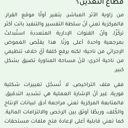
قطاع التعدين؟
من زاوية الأثر المباشر، يتغير أولًا موقع القرار.
فالمركزية تعني أنّ سلطة التفسير والتنفيذ باتت أكثر
تركّزًا، وأنّ القنوات الإدارية المتعددة استُبدلتْ
بمرجعية واحدة أعلى وزنًا. هذا يقلّص الغموض
الإجرائي من ناحية؛ لكنه يرفع كلفة أيّ خلاف تنظيمي
من ناحية أخرى؛ لأنّ مساحة المناورة تضيق بشكل
كبير.
ففي ملف التراخيص، لا تُسجّل تغييرات شكلية
فورية، غير أنّ الإشارة العملية هي تشديد التدقيق.
فالمتابعة المركزية تعني مراجعة أدق لبيانات الإنتاج
والكُلف، وربطًا أوثق بين الرخص والالتزامات المالية.
كما تعني قابلية أعلى لإعادة فتح ملفات مستحقات