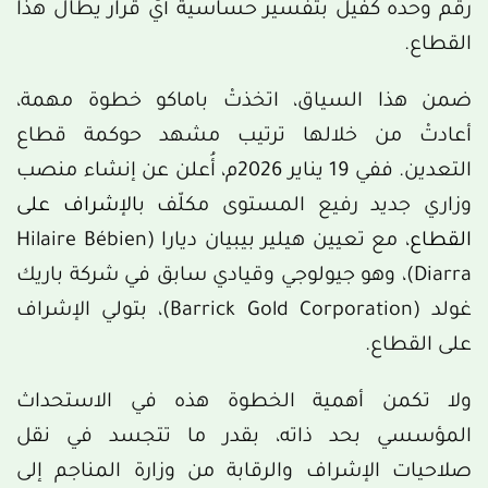
رقم وحده كفيل بتفسير حساسية أيّ قرار يطال هذا
القطاع.
ضمن هذا السياق، اتخذتْ باماكو خطوة مهمة،
أعادتْ من خلالها ترتيب مشهد حوكمة قطاع
التعدين. ففي 19 يناير 2026م، أُعلن عن إنشاء منصب
وزاري جديد رفيع المستوى مكلّف ب
الإشراف على
القطاع
، مع تعيين هيلير بيبيان ديارا (Hilaire Bébien
Diarra)، وهو جيولوجي وقيادي سابق في شركة باريك
غولد (Barrick Gold Corporation)، بتولي الإشراف
على القطاع.
ولا تكمن أهمية الخطوة هذه في الاستحداث
المؤسسي بحد ذاته، بقدر ما تتجسد في نقل
صلاحيات الإشراف والرقابة من وزارة المناجم إلى