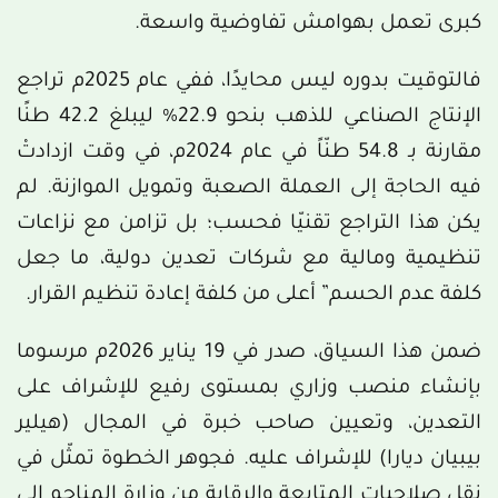
كبرى تعمل بهوامش تفاوضية واسعة.
فالتوقيت بدوره ليس محايدًا، ففي عام 2025م تراجع
الإنتاج الصناعي للذهب بنحو 22.9% ليبلغ 42.2 طنًا
مقارنة بـ 54.8 طنّاً في عام 2024م، في وقت ازدادتْ
فيه الحاجة إلى العملة الصعبة وتمويل الموازنة. لم
يكن هذا التراجع تقنيّا فحسب؛ بل تزامن مع نزاعات
تنظيمية ومالية مع شركات تعدين دولية، ما جعل
كلفة عدم الحسم” أعلى من كلفة إعادة تنظيم القرار.
ضمن هذا السياق، صدر في 19 يناير 2026م مرسوما
بإنشاء منصب وزاري بمستوى رفيع للإشراف على
التعدين، وتعيين صاحب خبرة في المجال (هيلير
بيبيان ديارا) للإشراف عليه. فجوهر الخطوة تمثّل في
نقل صلاحيات المتابعة والرقابة من وزارة المناجم إلى