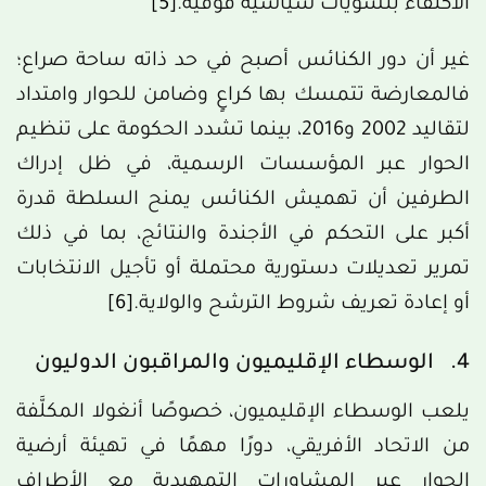
الاكتفاء بتسويات سياسية فوقية.
[5]
غير أن دور الكنائس أصبح في حد ذاته ساحة صراع؛
فالمعارضة تتمسك بها كراعٍ وضامن للحوار وامتداد
لتقاليد 2002 و2016، بينما تشدد الحكومة على تنظيم
الحوار عبر المؤسسات الرسمية، في ظل إدراك
الطرفين أن تهميش الكنائس يمنح السلطة قدرة
أكبر على التحكم في الأجندة والنتائج، بما في ذلك
تمرير تعديلات دستورية محتملة أو تأجيل الانتخابات
أو إعادة تعريف شروط الترشح والولاية.
[6]
4. الوسطاء الإقليميون والمراقبون الدوليون
يلعب الوسطاء الإقليميون، خصوصًا أنغولا المكلَّفة
من الاتحاد الأفريقي، دورًا مهمًا في تهيئة أرضية
الحوار عبر المشاورات التمهيدية مع الأطراف