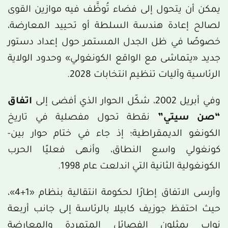
يمكن أن يتحول إلى فضاء تُوظَّف فيه موازين القوى
لصالح إعادة هندسة السلطة أو تحييد المعارضة،
خصوصًا في ظل الجدل المستمر حول إعداد دستور
جديد «يتماشى مع الواقع الكونغولي» وحدود الولاية
الرئاسية وآليات تنظيم انتخابات 2028.
وفي أبريل 2002، شكّل الحوار الذي أفضى إلى
اتفاق
“صن سيتي”
نقطة تحول مفصلية في تاريخ
الكونغو الديمقراطية؛ إذ جاء في ختام حوار بين-
كونغولي واسع النطاق، وأنهى فعليًا الحرب
الكونغولية الثانية التي اندلعت عام 1998.
وأرسى الاتفاق إطارًا لحكومة انتقالية بنظام «1+4»،
حيث احتفظ جوزيف كابيلا بالرئاسة إلى جانب أربعة
نواب يمثلون الفصائل المتمردة والمعارضة