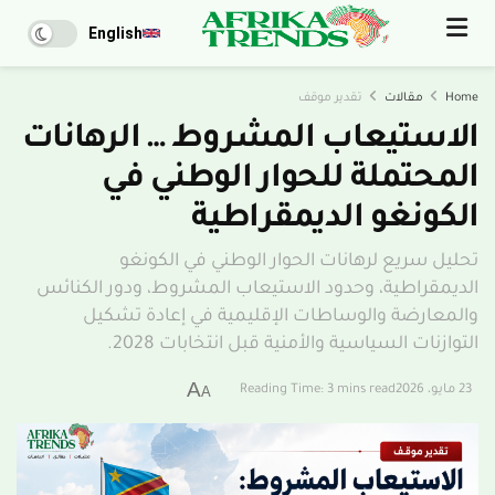
English
Home
مقالات
تقدير موقف
الاستيعاب المشروط … الرهانات
المحتملة للحوار الوطني في
الكونغو الديمقراطية
تحليل سريع لرهانات الحوار الوطني في الكونغو
الديمقراطية، وحدود الاستيعاب المشروط، ودور الكنائس
والمعارضة والوساطات الإقليمية في إعادة تشكيل
التوازنات السياسية والأمنية قبل انتخابات 2028.
A
23 مايو، 2026
Reading Time: 3 mins read
A