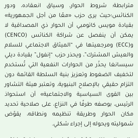
مترابطة: شروط الحوار، وسياق انعقاده، ودور
الكنائس؛حيث يرى حزب «معًا من أجل الجمهورية»
بقيادة مويس كاتومبي أن الحوار ذي المصداقية لا
يمكن أن ينفصل عن شراكة الكنائس (CENCO)
و(ECC) ومرجعيتها في “الميثاق الاجتماعي للسلام
والعيش المشترك”، ويحذر حزب “إنفول” بقيادة ديلي
سيسانغا يحذّر من الحوارات النفعية التي تُستخدم
لتخفيف الضغوط وتعزيز بنية السلطة القائمة دون
التزام حقيقي بالإصلاح البنيوية، وتعتبر هيئة التشاور
بين القوى السياسية والاجتماعية» أن استحواذ
الرئيس، بوصفه طرفًا في النزاع، على صلاحية تحديد
مكان الحوار وطريقة تنظيمه ونطاقه، يقوّض
شموليته ويحوله إلى إجراء شكلي.