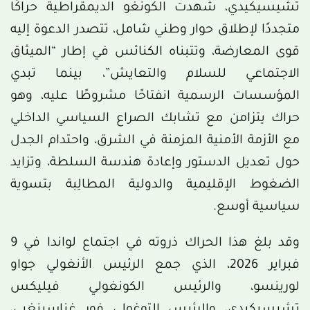
تشيسيكيدي، شهدت الكونغو الديمقراطية حراكًا
متجددًا لإطلاق حوار وطني شامل، تتصدر الدعوة إليه
قوى المعارضة، وتتبناه الكنائس في إطار “الميثاق
الاجتماعي للسلام والتعايش”، بينما تبدي
المؤسسات الرسمية انفتاحًا مشروطًا عليه، وهو
حراك يتزامن مع تشابك الصراع السياسي الداخلي
مع الأزمة الأمنية المزمنة في الشرق، واحتدام الجدل
حول تعديل الدستور وإعادة هندسة السلطة، وتزايد
الضغوط الإقليمية والدولية المطالِبة بتسوية
سياسية أوسع.
وقد بلغ هذا الحراك ذروته في اجتماع لواندا في 9
فبراير 2026، الذي جمع الرئيس الأنغولي جواو
لورينسو، والرئيس الكونغولي فيليكس
تشيسيكيدي، والرئيس التوغولي فور غناسينغبي،