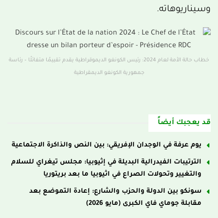
وسيناريوهاته.
خطاب حالة الأمة لعام 2024: رئيس الكونغو الديموقراطية يقدم تقييمًا متفائلًا – رئاسة
جمهورية الكونغو الديمقراطية
قد يعجبك أيضاً
يوم عرفة في الوجدان الإفريقي: بين النص والذاكرة الاجتماعية
الترتيبات الفيدرالية البديلة في إثيوبيا: مجلس تيغراي للسلام
والتغيير وتحولات الصراع في اثيوبيا ما بعد بريتوريا
سونكو بين الدولة والحزب والشارع: إعادة التموضع بعد
مقابلة جوماي فاي الكبرى (مايو 2026)