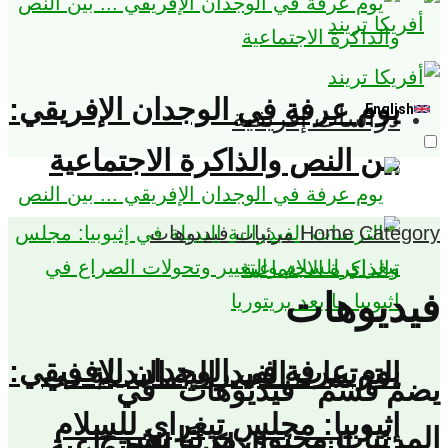
يوم عرفة في الوجدان الإفريقي:
English
دراسات إفريقية
بين النص والذاكرة الاجتماعية
Category
Home
مرئيات
فيديوهات
فيديوهات
يوم عرفة في الوجدان الإفريقي:
الترتيبات الفيدرالية البديلة في
يضم قسم “فيديوهات” في
إثيوبيا: مجلس تيغراي للسلام
المرئيات محتوى مرئيًا يشرح
بين النص والذاكرة الاجتماعية