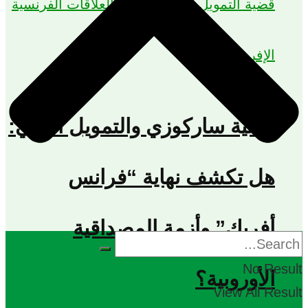
قضية ساركوزي والتمويل الليبي:
هل تكشف نهاية “فرانس
أفريك” وأزمة المصداقية
No Result
الأوروبية؟
View All Result