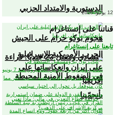
الدستورية والامتداد الحزبي
12 يونيو، 2026
قناتنا على إنستاغرام
هجوم بوكو حرام على الجيش
تابعنا على إنستاغرام
الحرب الأمريكية الإسرائيلية
التشادي ومقتل 23 جنديًا: قراءة
على إيران وانعكاساتها على
في الضغوط الأمنية المحيطة
افريقيا
بأنجمّينا