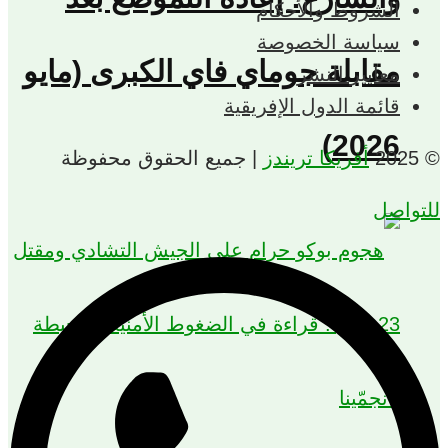
الشروط والأحكام
سياسة الخصوصة
مقابلة جوماي فاي الكبرى (مايو
معايير النشر
قائمة الدول الإفريقية
2026)
© 2025
أفريكا تريندز
| جميع الحقوق محفوظة
للتواصل