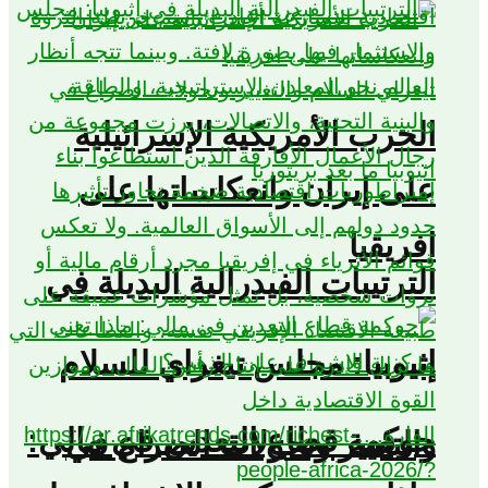
الحرب الأمريكية الإسرائيلية
على إيران وانعكاساتها على
افريقيا
الترتيبات الفيدرالية البديلة في
إثيوبيا: مجلس تيغراي للسلام
حوكمة قطاع التعدين في مالي:
والتغيير وتحولات الصراع في