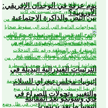
يوم عرفة في الوجدان الإفريقي:
الأوروبية؟
بين النص والذاكرة الاجتماعية
الترتيبات الفيدرالية البديلة في
إثيوبيا: مجلس تيغراي للسلام
والتغيير وتحولات الصراع في
فاي وسونكو بعد المقابلة
اثيوبيا ما بعد بريتوريا