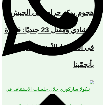
هجوم بوكو حرام على الجيش
التشادي ومقتل 23 جنديًا: قراءة
في الضغوط الأمنية المحيطة
بأنجمّينا