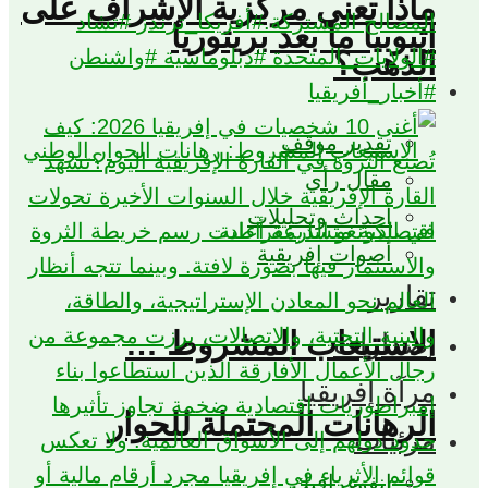
ماذا تعني مركزية الإشراف على
اثيوبيا ما بعد بريتوريا
الذهب؟
تقدير موقف
مقال رأي
أحداث وتحليلات
أصوات إفريقية
تقارير
الاستيعاب المشروط …
إصدارات
مرآة إفريقيا
الرهانات المحتملة للحوار
مرئيات
إنفوغرافيك