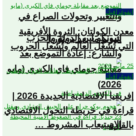
إنفوغرافيك
والتغيير وتحولات الصراع في
معدن الكولتان: الثروة الأفريقية
سونكو بين الدولة والحزب
اثيوبيا ما بعد بريتوريا
التي تُشغّل العالم وتُشعل الحروب
والشارع: إعادة التموضع بعد
25 مايو، 2026
مقابلة جوماي فاي الكبرى (مايو
إنفوغرافيك
2026)
إفريقيا الاقتصادية الجديدة 2026 |
قراءة في خريطة التحول الاقتصادي
الاستيعاب المشروط …
بالقارة