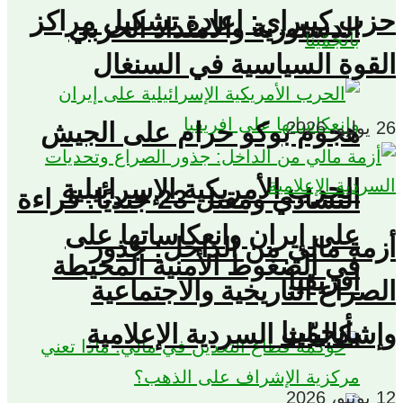
حزب كييراي: إعادة تشكيل مراكز
الدستورية والامتداد الحزبي
القوة السياسية في السنغال
هجوم بوكو حرام على الجيش
26 يوليو، 2026
الحرب الأمريكية الإسرائيلية
التشادي ومقتل 23 جنديًا: قراءة
على إيران وانعكاساتها على
أزمة مالي من الداخل: جذور
في الضغوط الأمنية المحيطة
افريقيا
الصراع التاريخية والاجتماعية
بأنجمّينا
وإشكاليات السردية الإعلامية
12 يونيو، 2026