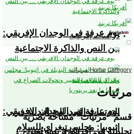
يوم عرفة في الوجدان الإفريقي:
English
دراسات إفريقية
بين النص والذاكرة الاجتماعية
Category
Home
مرئيات
مرئيات
يوم عرفة في الوجدان الإفريقي:
الترتيبات الفيدرالية البديلة في
قسم “مرئيات” مساحة بصرية
إثيوبيا: مجلس تيغراي للسلام
تحليلية في أفريكا تريندز تُعنى
بين النص والذاكرة الاجتماعية