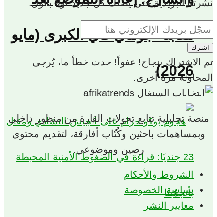
نشرتنا البريدية حتى يصلك كل جديد أولاً بألولّ.
مقابلة جوماي فاي الكبرى (مايو
اشترك
تم الاشتراك بنجاح!
عفواً! حدث خطأ ما، يُرجى
2026)
المحاولة مرة أخرى.
منصة تحليلية تتابع تحولات القارة من منظور داخلي
وبمساهمات باحثين وكُتّاب أفارقة، لتقديم محتوى
رصين وموضوعي.
الشروط والأحكام
سياسة الخصوصة
معايير النشر