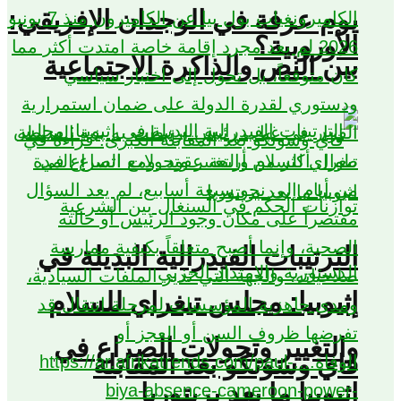
يوم عرفة في الوجدان الإفريقي:
الأوروبية؟
بين النص والذاكرة الاجتماعية
الترتيبات الفيدرالية البديلة في
إثيوبيا: مجلس تيغراي للسلام
والتغيير وتحولات الصراع في
فاي وسونكو بعد المقابلة
اثيوبيا ما بعد بريتوريا