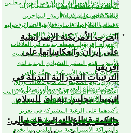
الحرب الأمريكية الإسرائيلية
على إيران وانعكاساتها على
افريقيا
الترتيبات الفيدرالية البديلة في
إثيوبيا: مجلس تيغراي للسلام
حوكمة قطاع التعدين في مالي:
والتغيير وتحولات الصراع في