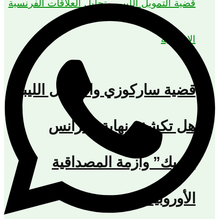
قضية ساركوزي والتمويل الليبي:
هل تكشف نهاية “فرانس
أفريك” وأزمة المصداقية
الأوروبية؟