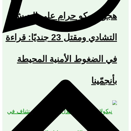
هجوم بوكو حرام على الجيش
التشادي ومقتل 23 جنديًا: قراءة
في الضغوط الأمنية المحيطة
بأنجمّينا