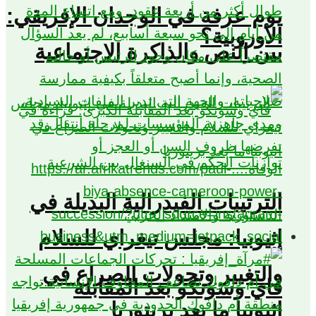
يوم عرفة في الوجدان الإفريقي:
الأوروبية؟
بين النص والذاكرة الاجتماعية
الترتيبات الفيدرالية البديلة في
إثيوبيا: مجلس تيغراي للسلام
والتغيير وتحولات الصراع في
فاي وسونكو بعد المقابلة
اثيوبيا ما بعد بريتوريا