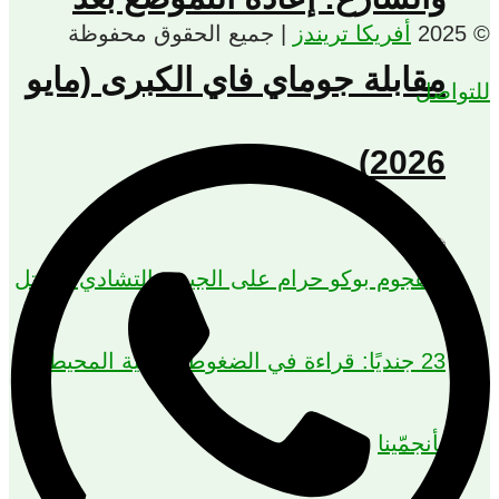
أفريكا تريندز
| جميع الحقوق محفوظة
مقابلة جوماي فاي الكبرى (مايو
واصل
2026)