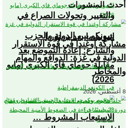
دث المنشورات
والتغيير وتحولات الصراع في
سونكو بين الدولة والحزب
اثيوبيا ما بعد بريتوريا
اركة أوغندا في قوة الاستقرار
والشارع: إعادة التموضع بعد
دولية في غزة: الدوافع والمهام
مقابلة جوماي فاي الكبرى (مايو
لمخاطر
2026)
الاستيعاب المشروط …