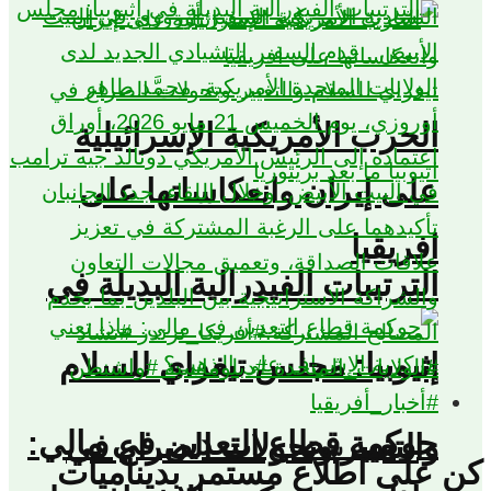
الحرب الأمريكية الإسرائيلية
على إيران وانعكاساتها على
افريقيا
الترتيبات الفيدرالية البديلة في
إثيوبيا: مجلس تيغراي للسلام
حوكمة قطاع التعدين في مالي:
والتغيير وتحولات الصراع في
 على اطّلاع مستمر بديناميات