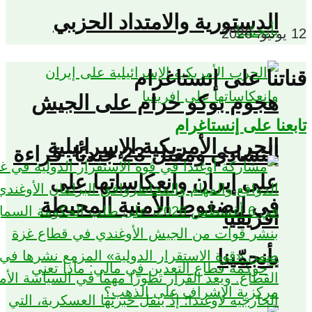
الدستورية والامتداد الحزبي
اتنا على إنستاغرام
هجوم بوكو حرام على الجيش
عنا على إنستاغرام
الحرب الأمريكية الإسرائيلية
التشادي ومقتل 23 جنديًا: قراءة
على إيران وانعكاساتها على
في الضغوط الأمنية المحيطة
افريقيا
بأنجمّينا