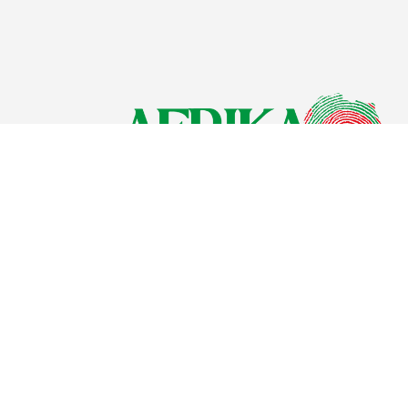
ولات القارة من منظور داخلي وبمساهمات باحثي
قة، لتقديم محتوى رصين وموضوعي.
كام
سياسة الخصوصة
معايير النشر
قائمة ال