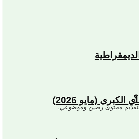
لديمقراطية
؟
كبرى (مايو 2026)
، لتقديم محتوى رصين وموضوعي.