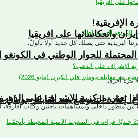
 الإفريقية!
يران وانعكاساتها على افريقيا
ا البريدية حتى يصلك كل جديد أولاً بألولّ.
لمحتملة للحوار الوطني في الكونغو ا
ة مرة أخرى.
ذا تعني مركزية الإشراف على الذهب
إعادة التموضع بعد مقابلة جوماي فاي ال
ارة من منظور داخلي وبمساهمات باحثين وكُتّاب أفارقة