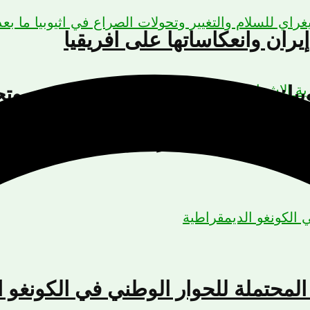
يران وانعكاساتها على افريقيا
يوبيا: مجلس تيغراي للسلام والتغيير وت
ذا تعني مركزية الإشراف على الذهب
لمحتملة للحوار الوطني في الكونغو ا