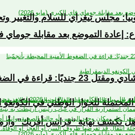
يوبيا: مجلس تيغراي للسلام والتغيير وت
إعادة التموضع بعد مقابلة جوماي فاي ال
الأمنية المحيطة بأنجمّينا
لمحتملة للحوار الوطني في الكونغو ا
هل تكشف نهاية “فرانس أفريك” وأزمة 