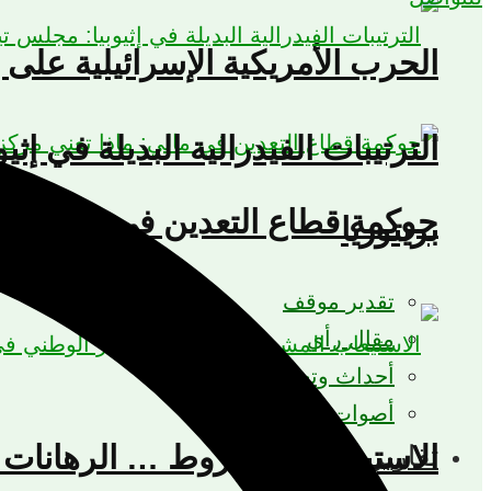
الحرب الأمريكية الإسرائيلية على إ
الترتيبات الفيدرالية البديلة في إث
حوكمة قطاع التعدين في مالي: ما
بريتوريا
تقدير موقف
مقال رأي
أحداث وتحليلات
أصوات إفريقية
تقارير
الاستيعاب المشروط … الرهانات ا