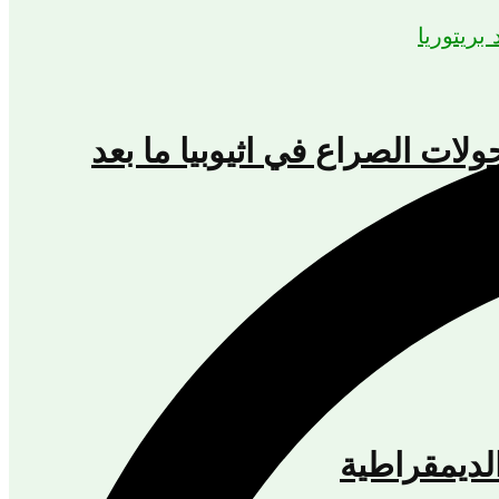
حولات الصراع في اثيوبيا ما بعد
؟
لديمقراطية