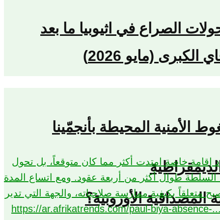
حولات الصراع في اثيوبيا ما بعد
كبرى (مايو 2026)
لديمقراطية
المصداقية الأوروبية؟