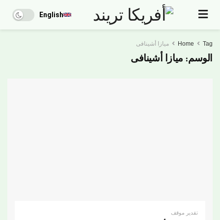
English
Tag
Home
ميازا أشينافى
الوسم:
ميازا أشينافى
تقدير موقف