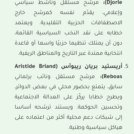
Djorie)
:
مرشح مستقل وناشط سياسي
وإعلامي، يقدّم نفسه كمرشح خارج
الاصطفافات الحزبية التقليدية. ويعتمد
خطابه على نقد النخب السياسية القائمة،
دون أن يمتلك تنظيما حزبيّا واسعا أو قاعدة
انتخابية ممتدة عبر التاريخ والمناطق الريفية.
أريستيد بريان ريبوآس
(Aristide Briand
Reboas)
:
مرشح مستقل ونائب برلماني
سابق، يتمتع بحضور محلي في بعض الدوائر،
ويطرح خطابا يركّز على العدالة الاجتماعية
وتحسين الحوكمة. ويستند ترشحه أساسا
إلى شبكات دعم محلية أكثر من اعتماده على
هياكل سياسية وطنية.