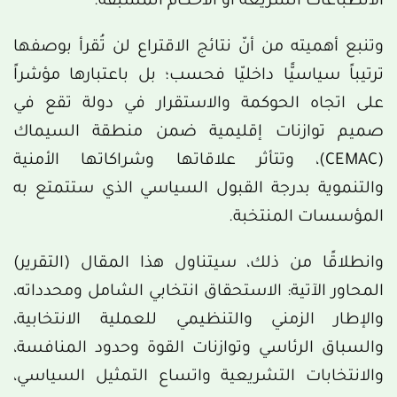
الانطباعات السريعة أو الأحكام المسبقة.
وتنبع أهميته من أنّ نتائج الاقتراع لن تُقرأ بوصفها
ترتيباً سياسيًّا داخليّا فحسب؛ بل باعتبارها مؤشراً
على اتجاه الحوكمة والاستقرار في دولة تقع في
صميم توازنات إقليمية ضمن منطقة السيماك
(CEMAC)، وتتأثر علاقاتها وشراكاتها الأمنية
والتنموية بدرجة القبول السياسي الذي ستتمتع به
المؤسسات المنتخبة.
وانطلاقًا من ذلك، سيتناول هذا المقال (التقرير)
المحاور الآتية: الاستحقاق انتخابي الشامل ومحدداته،
والإطار الزمني والتنظيمي للعملية الانتخابية،
والسباق الرئاسي وتوازنات القوة وحدود المنافسة،
والانتخابات التشريعية واتساع التمثيل السياسي،