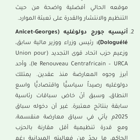
موقعه الحالي أفضلية واضحة من حيث
التنظيم والانتشار والقدرة على تعبئة الموارد.
أنيسيه جورج دولوغليه (
Anicet-Georges
Dologuélé
):
رئيس وزراء ووزير مالية سابق،
وزعيم حزب اتحاد قوى التجديد (Union pour
le Renouveau Centrafricain – URCA)، وأحد
أبرز وجوه المعارضة منذ عقدين. يمتلك
دولوغليه رصيداً سياسيًّا واقتصاديًّا واسع
النطاق، وسبق أنْ خاض سباقات رئاسية
سابقة بنتائج معتبرة. غير أن دخوله سباق
2025م يأتي في سياق معارضة منقسمة،
ومع قدرة تنظيمية أقل مقارنة بالحزب
الحاكم، ما يحدّ من فعاليته الميدانية رغم