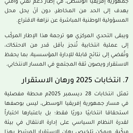
جمهورية إفريقيا الوسطى، في إطار دعم تقني وأمني
يهدف إلى الحد من المخاطر، دون أنْ يحل محل
المسؤولية الوطنية المباشرة عن نزاهة الاقتراع.
ويبقى التحدي المركزي هو ترجمة هذا الإطار المركّب
إلى عملية انتخابية تُنجز بأقل قدر من الاحتكاك،
وتُفضي إلى نتائج قابلة للإدارة المؤسسية، بما يحفظ
الاستقرار ويصون ثقة المجتمع في المسار الانتخابي.
7. انتخابات 2025 ورهان الاستقرار
تمثل انتخابات 28 ديسمبر 2025م محطة مفصلية
في مسار جمهورية إفريقيا الوسطى، ليس بوصفها
استحقاقا انتخابيّا دوريّا فقط؛ بل باعتبارها اختباراً
لقدرة النظام السياسي على إدارة الانتقال في بيئة
مركّبة. ويمكن تلخيص رهان الاستقرار المرتبط بهذا