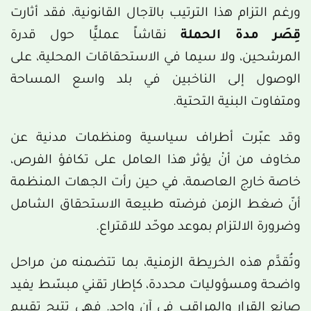
ورغم التزام هذا الترتيب بالآجال القانونية، فقد أثارت
قِصَر مدة الحملة
نقاشاً عمليًّا حول قدرة
المرشحين، ولا سيما في الاستحقاقات المحلية، على
الوصول إلى الناخبين في بلد واسع المساحة
ومتفاوت البنية التحتية.
وقد عبّرت أطراف سياسية ومنظمات مدنية عن
مخاوف من أنْ يؤثر هذا العامل على تكافؤ الفرص،
خاصة خارج العاصمة، في حين رأت الجهات المنظمة
أنّ ضغط الزمن فرضته طبيعة الاستحقاق الشامل
وضرورة الالتزام بموعد موحّد للاقتراع.
وتُقدَّم هذه الخريطة الزمنية، بما تتضمنه من مراحل
واضحة ومسؤوليات محددة، كإطار تقني مبسّط يفيد
صانع القرار والمراقب في آن واحد. فهي تتيح تقييم