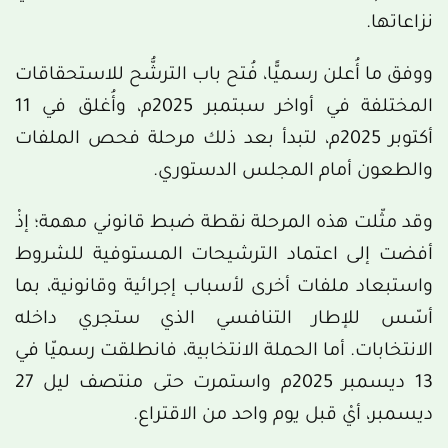
نزاعاتها.
ووفق ما أُعلن رسميًّا، فُتح باب الترشُّح للاستحقاقات
المختلفة في أواخر سبتمبر 2025م، وأُغلق في 11
أكتوبر 2025م، لتبدأ بعد ذلك مرحلة فحص الملفات
والطعون أمام المجلس الدستوري.
وقد مثّلت هذه المرحلة نقطة ضبط قانوني مهمة؛ إذْ
أفضت إلى اعتماد الترشيحات المستوفية للشروط
واستبعاد ملفات أخرى لأسباب إجرائية وقانونية، بما
أسّس للإطار التنافسي الذي ستجري داخله
الانتخابات. أما الحملة الانتخابية، فانطلقت رسميّا في
13 ديسمبر 2025م واستمرت حتى منتصف ليل 27
ديسمبر، أيْ قبل يوم واحد من الاقتراع.