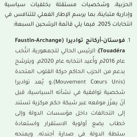
الحزبية، وشخصيات مستقلة بخلفيات سياسية
وإدارية متباينة، بما يرسم الإطار الفعلي للتنافس في
انتخابات 2025. فيما يلي قائمة الرشحين السبعة:
فوستان-أركانج تواديرا
(Faustin-Archange
Touadéra)
: الرئيس الحالي للجمهورية، انتُخب
عام 2016م وأُعيد انتخابه عام 2020م، ويترشح
بدعم من الحزب الحاكم حركة القلوب المتحدة
(Mouvement Cœurs Unis).و يُعد تواديرا
شخصية توافقية في نشأته السياسية، قبل
أنْ يعزّز موقعه عبر شبكة حكم مركزية تستند
إلى التحالفات داخل مؤسسات الدولة وإلى
خطاب يضع أولوية الاستقرار واستعادة
سلطة الدولة في صدارة أجندته. ويمنحه