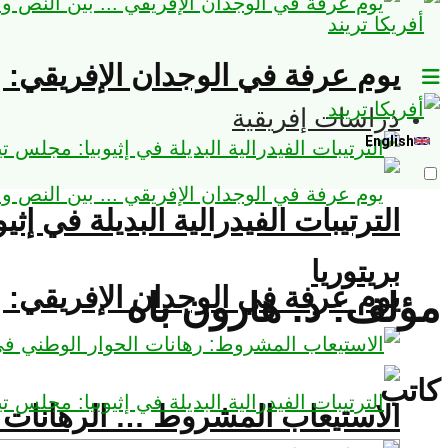
يوم عرفة في الوجدان الإفريقي: ب
دراسات إفريقية
English
الترتيبات الفيدرالية البديلة في إث
بريتوريا
يوم عرفة في الوجدان الإفريقي: ب
مؤلف:
د. هارون باه
كاتب
الاستيعاب المشروط … الرهانات ا