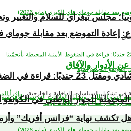
يوبيا: مجلس تيغراي للسلام والتغيير وت
إعادة التموضع بعد مقابلة جوماي فاي ال
عن الأدوار والآفاق
الأمنية المحيطة بأنجمّينا
ية في تشكيل السياسات الداخلية والخارجية،...
اقرأ المز
لمحتملة للحوار الوطني في الكونغو ا
ية روحية
زعماء دينيين
علاقات دولية
هل تكشف نهاية “فرانس أفريك” وأزمة 