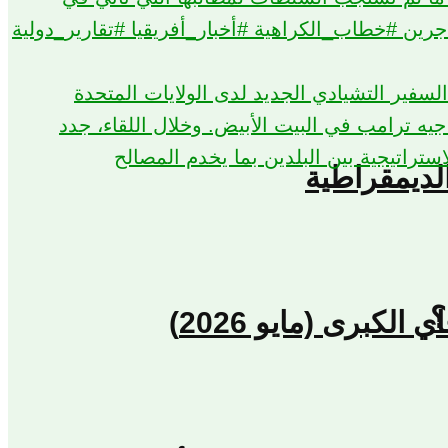
لديمقراطية
؟
كبرى (مايو 2026)