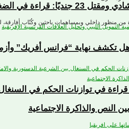
الأمنية المحيطة بأنجمّينا
ارة من منظور داخلي وبمساهمات باحثين وكُتّاب أفارقة
هل تكشف نهاية “فرانس أفريك” وأزمة 
 قراءة في توازنات الحكم في السنغال 
ين النص والذاكرة الاجتماعية