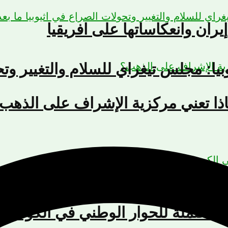
يران وانعكاساتها على افريقيا
يوبيا: مجلس تيغراي للسلام والتغيير وت
ذا تعني مركزية الإشراف على الذهب
لمحتملة للحوار الوطني في الكونغو ا