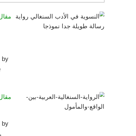
مقال
by
ع
ت
مقال
by
ع
ق