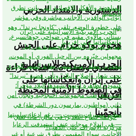
الدستورية والامتداد الحزبي
هجوم بوكو حرام على الجيش
الحرب الأمريكية الإسرائيلية
التشادي ومقتل 23 جنديًا: قراءة
على إيران وانعكاساتها على
في الضغوط الأمنية المحيطة
افريقيا
بأنجمّينا