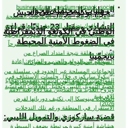
الرهانات المحتملة للحوار
هجوم بوكو حرام على الجيش
التشادي ومقتل 23 جنديًا: قراءة
الوطني في الكونغو الديمقراطية
في الضغوط الأمنية المحيطة
بأنجمّينا
قضية ساركوزي والتمويل الليبي: