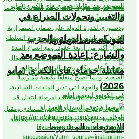
والتغيير وتحولات الصراع في
سونكو بين الدولة والحزب
اثيوبيا ما بعد بريتوريا
والشارع: إعادة التموضع بعد
مقابلة جوماي فاي الكبرى (مايو
2026)
الاستيعاب المشروط …