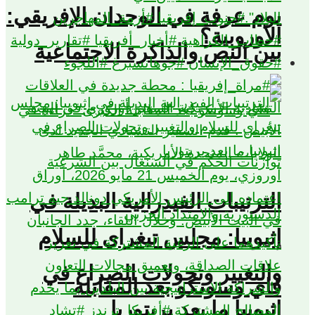
يوم عرفة في الوجدان الإفريقي:
الأوروبية؟
بين النص والذاكرة الاجتماعية
الترتيبات الفيدرالية البديلة في
إثيوبيا: مجلس تيغراي للسلام
والتغيير وتحولات الصراع في
فاي وسونكو بعد المقابلة
اثيوبيا ما بعد بريتوريا