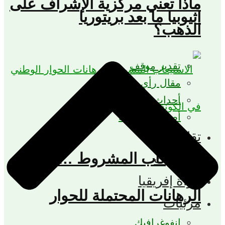
ماذا تعني مركزية الإشراف على
اثيوبيا ما بعد بريتوريا
الذهب؟
تقدير موقف
مقال رأي
أحداث وتحليلات
أصوات إفريقية
تقارير
الاستيعاب المشروط …
إصدارات
مرآة إفريقيا
الرهانات المحتملة للحوار
مرئيات
إنفوغرافيك