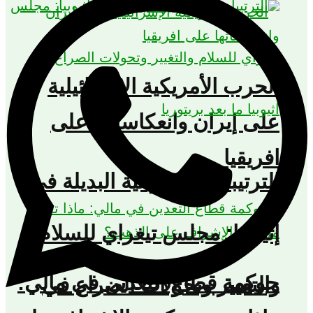
الحرب الأمريكية الإسرائيلية
على إيران وانعكاساتها على
افريقيا
الترتيبات الفيدرالية البديلة في
إثيوبيا: مجلس تيغراي للسلام
حوكمة قطاع التعدين في مالي:
والتغيير وتحولات الصراع في