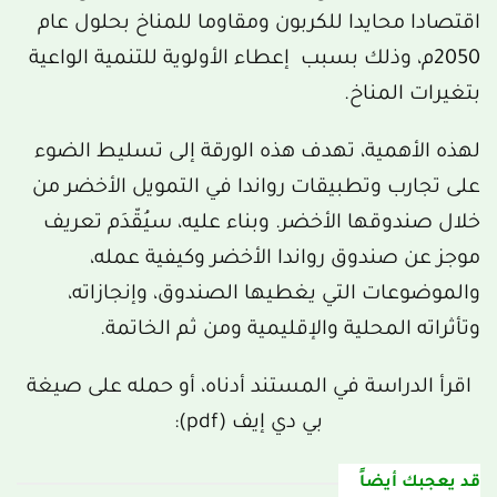
اقتصادا محايدا للكربون ومقاوما للمناخ بحلول عام
2050م، وذلك بسبب إعطاء الأولوية للتنمية الواعية
بتغيرات المناخ.
لهذه الأهمية، تهدف هذه الورقة إلى تسليط الضوء
على تجارب وتطبيقات رواندا في التمويل الأخضر من
خلال صندوقها الأخضر. وبناء عليه، سيُقّدَم تعريف
موجز عن صندوق رواندا الأخضر وكيفية عمله،
والموضوعات التي يغطيها الصندوق، وإنجازاته،
وتأثراته المحلية والإقليمية ومن ثم الخاتمة.
اقرأ الدراسة في المستند أدناه، أو حمله على صيغة
بي دي إيف (pdf):
قد يعجبك أيضاً