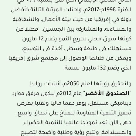
الناتج المحلي الإجمالي الذي نمى بنسبة 7.7٪ في
الفترة 1998م-2017م، واحتلت المرتبة الثالثة كأفضل
دولة في إفريقيا من حيث بيئة الأعمال، والشفافية
والمساءلة، والمشاركة بين الجنسين. فضلا عن
كونها سوق محلي سريع النمو يضم 12 مليون
مستهلك في طبقة وسطى آخذة في التوسع،
ويمكن من خلالها الوصول إلى مجتمع شرق إفريقيا
الذي يضم 132 مليون نسمة.
ولتحقيق رؤيتها لعام 2050م، أنشأت رواندا
“
الصندوق الأخضر
” عام 2012م ليكون مرفق موارد
ديناميكي مستقل، يوفر دعما ماليا وتقنيا بغرض
تحفيز التنمية المقاومة للمناخ على نطاق واسع.
فهي الآن تعد نموذجا عالميا للتنمية الخضراء
والمستدامة، وتتبع رؤية وطنية واضحة لتصبح