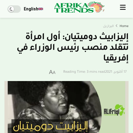
English
Home
البرازيل
إليزابيث دوميتيان: أول امرأة
تتقلد منصب رئيس الوزراء في
إفريقيا
A
17 أكتوبر، 2021
Reading Time: 3 mins read
A