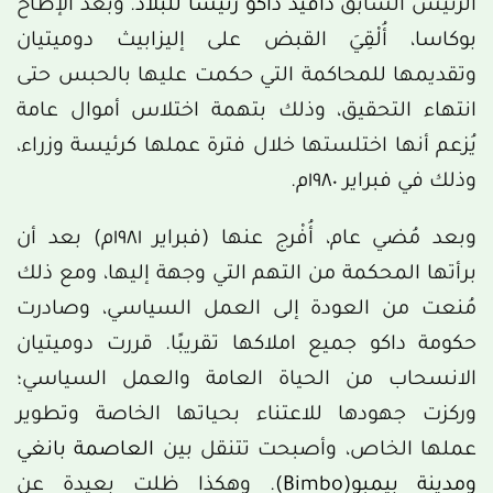
الرئيس السابق
دافيد داكو رئيساً للبلاد
. وبعد الإطاح
بوكاسا، أُلْقِيَ القبض على إليزابيث دوميتيان
وتقديمها للمحاكمة التي حكمت عليها بالحبس حتى
انتهاء التحقيق، وذلك بتهمة اختلاس أموال عامة
يُزعم أنها اختلستها خلال فترة عملها كرئيسة وزراء،
وذلك في فبراير ١٩٨٠م.
وبعد مُضي عام، أُفْرج عنها (فبراير ١٩٨١م) بعد أن
برأتها المحكمة من التهم التي وجهة إليها، ومع ذلك
مُنعت من العودة إلى العمل السياسي، وصادرت
حكومة داكو جميع املاكها تقريبًا. قررت دوميتيان
الانسحاب من الحياة العامة والعمل السياسي؛
وركزت جهودها للاعتناء بحياتها الخاصة وتطوير
عملها الخاص، وأصبحت تتنقل بين
العاصمة بانغي
ومدينة بيمبو(Bimbo)
. وهكذا ظلت بعيدة عن