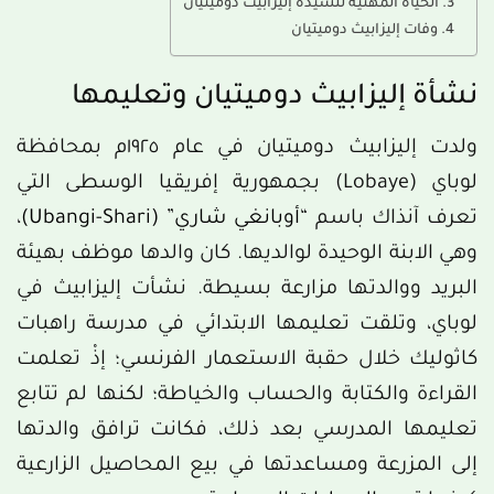
الحياة المهنية للسيدة إليزابيث دوميتيان
وفات إليزابيث دوميتيان
نشأة إليزابيث دوميتيان وتعليمها
ولدت إليزابيث دوميتيان في عام ١٩٢٥م بمحافظة
لوباي (Lobaye) بجمهورية إفريقيا الوسطى التي
تعرف آنذاك باسم
“أوبانغي شاري” (Ubangi-Shari)
،
وهي الابنة الوحيدة لوالديها. كان والدها موظف بهيئة
البريد ووالدتها مزارعة بسيطة. نشأت إليزابيث في
لوباي، وتلقت تعليمها الابتدائي في مدرسة راهبات
كاثوليك خلال حقبة الاستعمار الفرنسي؛ إذْ تعلمت
القراءة والكتابة والحساب والخياطة؛ لكنها لم تتابع
تعليمها المدرسي بعد ذلك، فكانت ترافق والدتها
إلى المزرعة ومساعدتها في بيع المحاصيل الزارعية