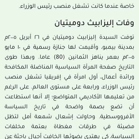
خاصة عندما كانت تشغل منصب
رئيس الوزراء
.
وفات إليزابيث دوميتيان
توفت السيدة إليزابيث دوميتيان في ٢٦ أبريل ٢٠٠٥م
بمدينة بيمبو، وأقيمت لها
جنازة رسمية في ١٠ مايو
٢٠٠٥م
بعمر يناهز الثمانين (80) عاما. وبهذا طوى
التاريخ صفحة المرأة السياسية المناضلة المكافحة
ورائدة أعمال، أول امرأة في إفريقيا تشغل منصب
رئيس الوزراء، ورابعة على مستوى العالم. على الرغم
من تعليمها الأكاديمي المتواضع؛ إلا أنها استطاعت
أن تضع بصمة واضحة في تاريخ السياسة
الأفرووسطية. وحاولت إشعال شمعة أمل لتظل
مضيئة في طرقات مغطاة بعتمة مخلفات
السياسة، كي يهتدي بضوئها الخافت أجيال باحثة عن