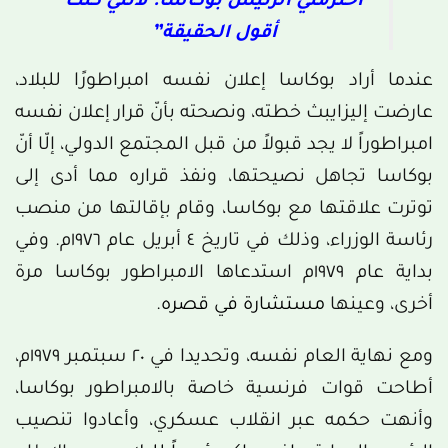
احترمني الرئيس بوكاسا؛ لأنني كنت
أقول الحقيقة”
عندما أراد بوكاسا إعلان نفسه امبراطورًا للبلاد،
عارضت إليزايبث خطته، ونصحته بأنّ قرار إعلان نفسه
امبراطوراً لا يجد قبولاً من قبل المجتمع الدولي، إلّا أنّ
بوكاسا تجاهل نصيحتها، ونفذ قراره مما أدى إلى
توترت علاقتها مع بوكاسا، وقام بإقالتها من منصب
رئاسة الوزراء، وذلك في تاريخ ٤ أبريل عام ١٩٧٦م. وفي
بداية عام ١٩٧٩م استدعاها الامبراطور بوكاسا مرة
أخرى، وعينها
مستشارة في قصره
.
ومع نهاية العام نفسه، وتحديدا في ٢٠ سبتمبر ١٩٧٩م،
أطاحت قوات فرنسية خاصة بالامبراطور بوكاسا،
وأنهت حكمه عبر انقلاب عسكري، وأعادوا تنصيب