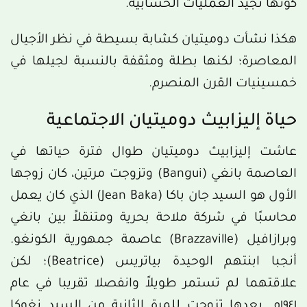
كونها
تجيد العمليات الحسابية
.
هكذا نشأت دوميتيان كشابة بسيطة في نظر الأجيال
المعاصرة؛ لكنها بطلة ومثقفة بالنسبة لجيلها في
خمسينيات القرن المنصرم.
حياة إليزابيث دوميتيان الاجتماعية
عاشت إليزابيث دوميتيان طوال فترة حياتها في
العاصمة بانغي (Bangui) وتزوجت مرتين، كان زوجها
الأول هو السيد جان باكا (Jean Baka) الذي كان يعمل
محاسبًا في شركة ملاحة بحرية ومتنقلاً بين بانغي
وبرازافيل (Brazzaville) عاصمة جمهورية الكونغو.
أنجبا ابنتهم الوحيدة بياتريس (Beatrice)؛ لكن
علاقتهما لم تستمر طويلاً وانفصلا تقريبا في عام
١٩٤١م. بعدها تزوجت للمرة الثانية من السيد نغوكا