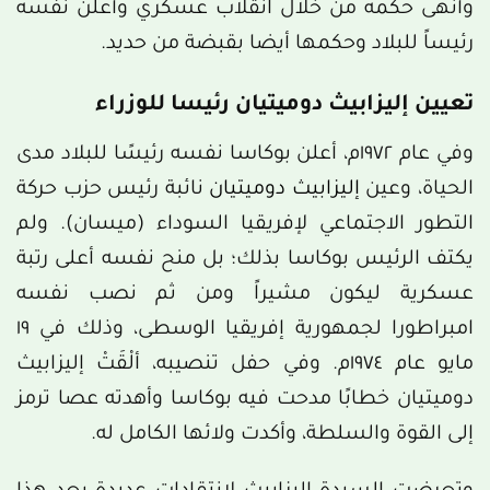
وأنهى حكمه من خلال انقلاب عسكري وأعلن نفسه
رئيساً للبلاد وحكمها أيضا بقبضة من حديد.
تعيين إليزابيث دوميتيان رئيسا للوزراء
وفي عام ١٩٧٢م، أعلن بوكاسا نفسه رئيسًا للبلاد مدى
الحياة، وعين
إليزابيث دوميتيان
نائبة رئيس حزب حركة
التطور الاجتماعي لإفريقيا السوداء (ميسان). ولم
يكتف الرئيس بوكاسا بذلك؛ بل منح نفسه أعلى رتبة
عسكرية ليكون مشيراً ومن ثم نصب نفسه
امبراطورا لجمهورية إفريقيا الوسطى، وذلك في ١٩
مايو عام ١٩٧٤م. وفي حفل تنصيبه، ألْقَتْ إليزابيث
دوميتيان خطابًا مدحت فيه بوكاسا وأهدته عصا ترمز
إلى القوة والسلطة، وأكدت ولائها الكامل له.