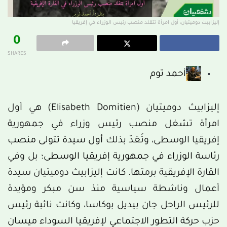
إليزابيث دوميتيان: أول امرأة تتقلد منصب رئيس الوزراء في إفريقيا
0
SHARES
أحمد توم
إليزابيث دوميتيان (Elisabeth Domitien) هي أول
امرأة تشغل منصب رئيس وزراء في جمهورية
إفريقيا الوسطى، وتُعَدّ بذلك
أول سيدة تتولى منصب
رئاسة الوزراء في جمهورية إفريقيا الوسطى
؛ بل وفي
القارة الإفريقية برمتها. كانت إليزابيث دوميتيان سيدة
أعمال وناشطة سياسية منذ سن مبكر ومؤيدة
للرئيس الراحل جان بيديل بوكاسا، وكانت نائبة رئيس
حزب
حركة التطور الاجتماعي لإفريقيا السوداء ميسان