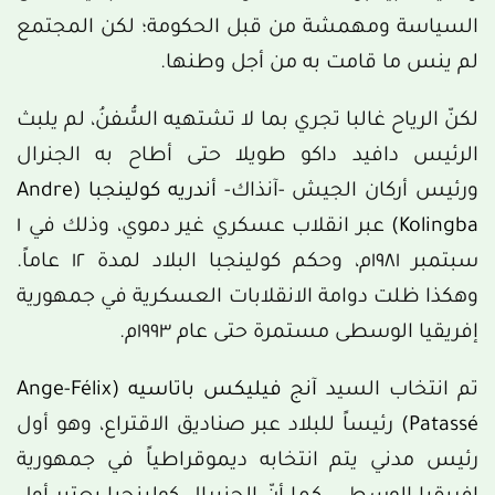
السياسة ومهمشة من قبل الحكومة؛ لكن المجتمع
لم ينس ما قامت به من أجل وطنها.
لكنّ الرياح غالبا تجري بما لا تشتهيه السُّفنُ، لم يلبث
الرئيس دافيد داكو طويلا حتى أطاح به الجنرال
ورئيس أركان الجيش -آنذاك-
أندريه كولينجبا (Andre
Kolingba)
عبر انقلاب عسكري غير دموي، وذلك في ١
سبتمبر ١٩٨١م، وحكم كولينجبا البلاد لمدة ١٢ عاماً.
وهكذا ظلت دوامة الانقلابات العسكرية في جمهورية
إفريقيا الوسطى مستمرة حتى عام ١٩٩٣م.
تم انتخاب السيد
آنج فيليكس باتاسيه (Ange-Félix
Patassé)
رئيساً للبلاد عبر صناديق الاقتراع، وهو أول
رئيس مدني يتم انتخابه ديموقراطياً في جمهورية