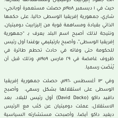
أتت جهود إليزابيث دوميتيان ومساهماتها بثمارها؛
حيث في ١ ديسمبر ١٩٥٨م حصلت مستعمرة أوبانجي-
شاري، جمهورية إفريقيا الوسطى حاليا، على حكمها
الذاتي بقيادة ومساهمة قوية من إليزابيث دوميتيان،
ونتيجة لذلك أصبح اسم البلد يعرف بـ “جمهورية
إفريقيا الوسطى”، وأصبح
بارتيليمي بوغندا
أول رئيس
للحكومة حتى وفاته في حادث تحطم طائرة في
ظروف غامضة في ٢٩ مارس ١٩٥٩م، وذلك قبل أن
يُنَصّبَ رسميا.
وفي ١٣ أغسطس ١٩٦٠م، حصلت جمهورية إفريقيا
الوسطى على
استقلالها بشكل رسمي
، وأصبح
دافيد داكو (David Dacko) أول رئيس للبلاد
. بعد
الاستقلال، عملت دوميتيان عن كثب مع الرئيس
ديفيد داكو أيضا، وأصبحت مستشارته السياسية