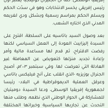
إفريقيا الوسطى. كما أنّ الجنيرال كولينجبا يعتبر أول
رئيس إفريقي يخسر الانتخابات وهو في سدّت الحكم
ويسلم الحكم بمراسم رسمية وبشكل ودي لغريمه
المدني الذي اختاره الشعب.
بعد وصول السيد باتاسيه على السلطة، اقترح على
السيدة إليزايبث العودة إلى العمل السياسي لكنها
رفضت الاقتراح، ثم قدم لها مساعدة مالية وأمر
بإعادة تجديد منزلها كتعويض عن
المعاملة غير
العادلة
التي تعرضت لها. وفي سبتمبر ٢٠٠٣م، أصبح
الجنرال بوزيزيه -الذي انقلب على آنج فيليكس باتاسي
وعرقل العملية الديموقراطية في البلاد- رئيسا
لجمهورية إفريقيا الوسطى، ودعا السيدة دوميتيان
للمشاركة في الحوار الوطني الذي نظمه، وطلب منها
التحدث عن تجاربها السياسية وخبراتها المختلفة