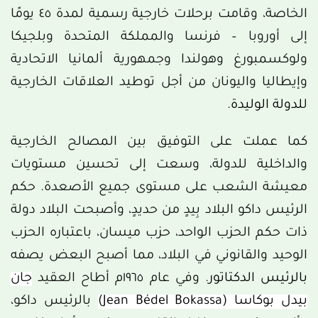
الخاصة، وقامت برحلات خارجية رسمية لمدة ٤٥ يومًا
إلى أوروبا – فرنسا والمملكة المتحدة وبلجيكا
ولوكسمبورغ وهولندا وجمهورية ألمانيا الاتحادية
وإيطاليا واليونان من أجل توطيد العلاقات الخارجية
ل
لدولة الوليدة
.
كما عملت على التوفيق بين المصالح الخارجية
والداخلية للدولة، وسعت إلى تحسين مستويات
معيشة الشعب على مستوى جميع الأصعدة. حكم
الرئيس داكو البلاد بِيدٍ من حديدٍ، وأصبحت البلاد دولة
ذات حكم الحزب الواحد، حزب ميسان، باعتباره الحزب
الوحيد والقانوني في البلاد، مما أصبح البعض يصفه
بالرئيس الدكتاتور
. وفي عام ١٩٦٥م أطاح العقيد
جان
بيدل بوكاسا (Jean Bédel Bokassa)
بالرئيس داكو،