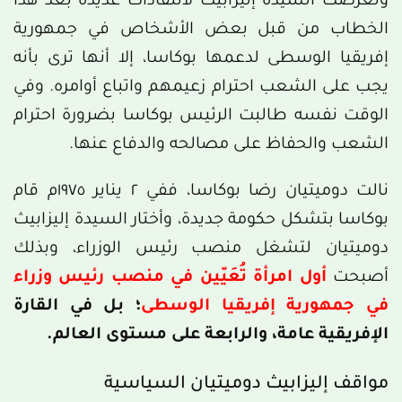
وتعرضت السيدة إليزابيث لانتقادات عديدة بعد هذا
الخطاب من قبل بعض الأشخاص في جمهورية
إفريقيا الوسطى لدعمها بوكاسا، إلا أنها ترى بأنه
يجب على الشعب احترام زعيمهم واتباع أوامره. وفي
الوقت نفسه طالبت الرئيس بوكاسا بضرورة احترام
الشعب والحفاظ على مصالحه والدفاع عنها.
نالت دوميتيان رضا بوكاسا، ففي ٢ يناير ١٩٧٥م قام
بوكاسا بتشكل حكومة جديدة، وأختار السيدة إليزابيث
دوميتيان لتشغل منصب رئيس الوزراء، وبذلك
أصبحت
أول امرأة تُعَيّين في منصب رئيس وزراء
في جمهورية إفريقيا الوسطى
؛ بل في القارة
الإفريقية عامة، والرابعة على مستوى العالم.
مواقف إليزابيث دوميتيان السياسية