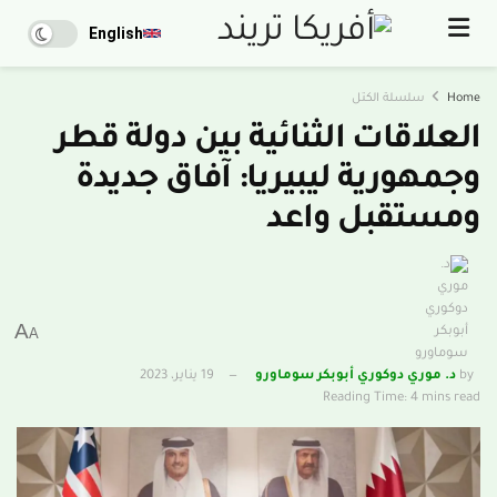
English
Home
سلسلة الكتل
العلاقات الثنائية بين دولة قطر
وجمهورية ليبيريا: آفاق جديدة
ومستقبل واعد
A
A
by
د. موري دوكوري أبوبكر سوماورو
19 يناير، 2023
Reading Time: 4 mins read