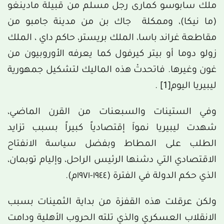
ملك سابوسو كمارى رجل مسلم من قبيلة مادينغو
(ما نيكا)، وممكلة جاك بن من مدينة جامبو من
مقاطعة غراند باسا، الملك بريستر، حاكم داي ، الملك
زولو دوما أو بيتر كيرفول كما يعرفه الأوروبيون من
غون وغيرها. فاتحدتْ هذه الماليك لتشكيل جمهورية
ليبيريا اليوم
[1]
.
وفي الستينات والسبعنات من القرن الماضي،
شهدت ليبيريا نمواَ إقتصادياً كبيراً بسبب تزايد
الطلب على المطاط وبفضل سياسة الانفتاح
الاقتصادي التي دشنها الرئيس الراحل، وإليام توبمان،
الذي حكم الدولة في الفترة (١٩٤٤-١٩٧١م).
ولكن عرقلت هذه القفزة من بداية الثمينات بسبب
الانقلاب العسكري والذي تلته الحروب الأهلية ودامت