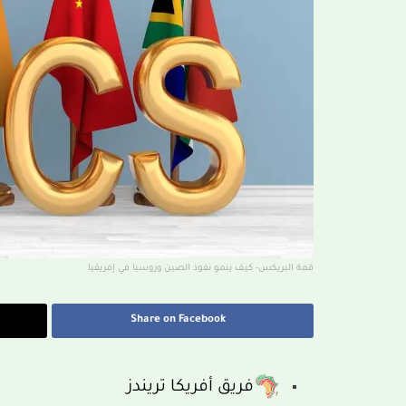
قمة البريكس- كيف ينمو نفوذ الصين وروسيا في إفريقيا
Share on Facebook
فريق أفريكا تريندز