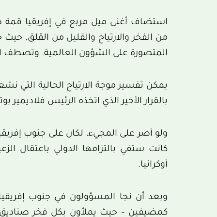
استضاف أغنى ميل مربع في إفريقيا قمة دو
من الفخر والارتياح والقليل من القلق. حيث ج
المتصورة على الشؤون العالمية. وتصطف ال
يمكن تفسير موجة الارتياح الحالية التي نش
بالقرار الأخير الذي اتخذه الرئيس فلاديمير بوت
ولو أصر على المجيء، لكان على جنوب إفريق
كانت ستفي بالتزامها الدولي باعتقال الز
أوكرانيا.
وبعد أن نجا المسؤولون في جنوب إفريقيا
كمضيفين – حيث يملأون بكل فخر صناديق ال