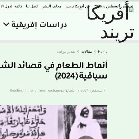
الخميس, أغسطس 6, 2026
عن أفريكا تريندز
معايير النشر
اتصل بنا
قائمة الدول الإ
دراسات إفريقية
Home
مقالات
تقدير موقف
أنماط الطعام في قصائد الشيخ
سياقية (2024)
7 سبتمبر، 2024
in
تقدير موقف
Reading Time: 6 mins read