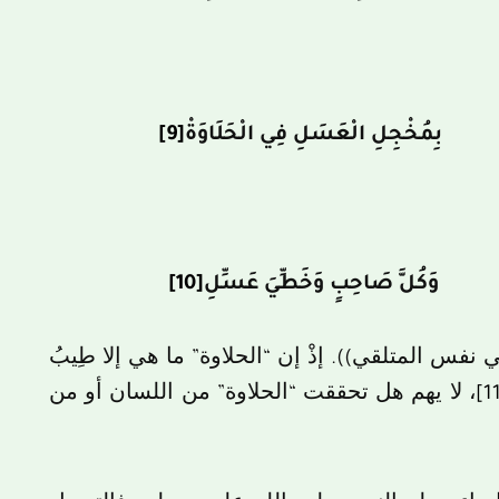
َةْ بِمُخْجِلِ الْعَسَلِ فِي الْحَلَاوَةْ
[9]
لِ وَكُلَّ صَاحِبٍ وَخَطِّيَ عَسِّلِ
[10]
في نفس المتلقي)). إذْ إن “الحلاوة” ما هي إلا طِيبُ
، لا يهم هل تحققت “الحلاوة” من اللسان أو من