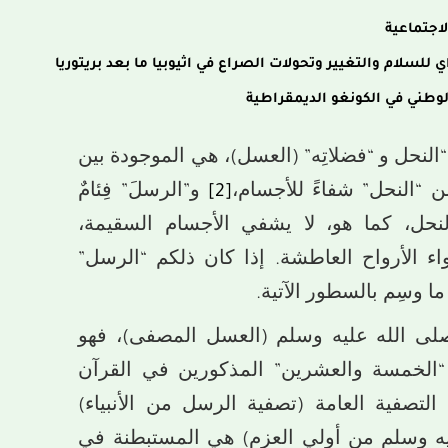
لاجتماعية
اي للسلام والتغيير وتحولات الصراع في اثيوبيا ما بعد بريتوريا
لوطني في الكونغو الديمقراطية
“النحل و “فضلاتِه” (العسل)، هي الموجودة بين
ن “النحل” شفاءً للأجسام،
[2]
و”الرسلَ” فِئامٌ
ـالنحل، كما هو، لا يشفي الأجسام السقيمة،
واء الأرواح العاطشة. إذا كان ذلكم “الرسل”
ما وسِم بالسطور الآتية.
 الله عليه وسلم (العسل المصفى)، فهو
 “الخمسة والعشرين” المذكورين في القرآن
التصفية العامة (تصفية الرسل من الأنبياء)
ه وسلم من أولي العزم) هي المستبطنة في