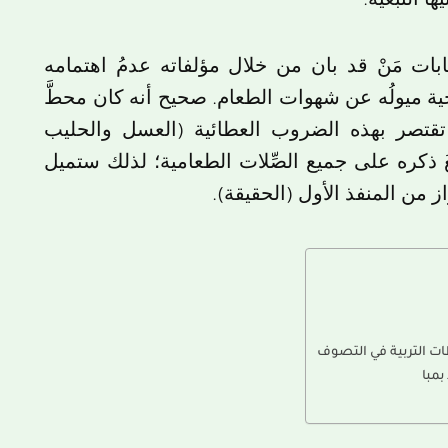
ها التبعية.
بات مَنْ قد بان من خلال مؤلفاته عدمُ اهتمامه
يخية ميولُه عن شهوات الطعام. صحيح أنه كان محطَّ
تقتصر بهذه الضروب العطائية (العسل والحليب
 ذكره على جميع الصِّلات الطعامية؛ لذلك ستميل
از من المنفذ الأول (الحقيقة).