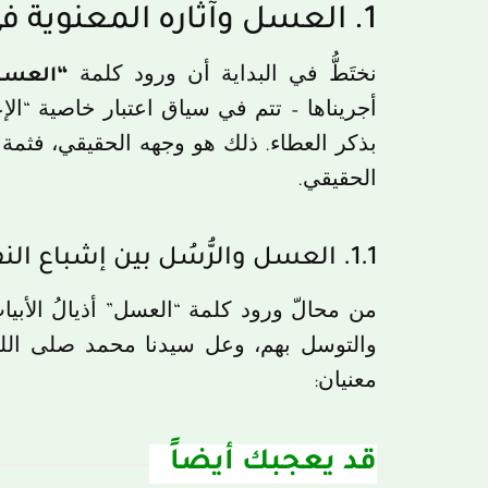
1. العسل وآثاره المعنوية في قصائد الشيخ الخديم
نختَطُّ في البداية أن ورود كلمة
“العسل
أجريناها – تتم في سياق اعتبار خاصية “ال
بذكر العطاء. ذلك هو وجهه الحقيقي، فثم
الحقيقي.
1.1. العسل والرُّسُل بين إشباع النفس وإرواء الروح
من محالّ ورود كلمة “العسل” أذيالُ الأبيات
والتوسل بهم، وعل سيدنا محمد صلى الله
معنيان:
قد يعجبك أيضاً