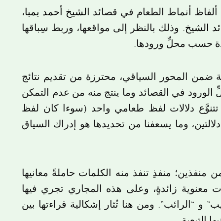
 ألفاظ أنماط الطعام في قصائد
الشيخ أحمد بمبا
،
د الشيخ.
وذلك بالنظر إلى مواقعها، وربط سِباقها
ددة حسب محلِّ ورودها.
ة ضمن المحور السياقي، محترزة من تقديم نتائج
ِّ الورود في القصائد وما ينتج منه من عدم التمكن
تتنوَّع دلالات لفظ طعامي واحد (سوءا كان لفظ
لالتين، وما يسعفنا من تحديدها هو إدراك السياق
 منفذين؛ منفذِ تنفذ منه الكلمات حاملةً معانيها
تات معنوية زائدةٍ، وعلى هذه المجاري تجري فيها
 و “الرائب”. ومن هنا تُثار إشكالية قراءتها بين