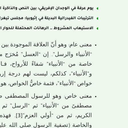
يوم عرفة في الوجدان الإفريقي: بين النص والذاكرة ا
الترتيبات الفيدرالية البديلة في إثيوبيا: مجلس تيغر
الاستيعاب المشروط … الرهانات المحتملة للحوار ا
معنى عام: وهو أنّ العلاقة الموجودة بين 
“الأنبياء والرسل”. إن “العسل” مُخرَج م
خاصة من “الأنبياء” شفاءً للأرواح، ف
و”الأنبياء”، كذلكم، ليست لهم درجة إر
خواص “الأنبياء”، فثمة خاصُّ الخواص، هو 
معنى خاص: وهو للرسول المصطفى صلى
مصطفىً من “الأنبياء” ثم “الرسل” ثم
الكريم، ثم من “أولي العزم”
[3]
. فهذه 
والخاصة (تصفية الرسول صلى الله علي