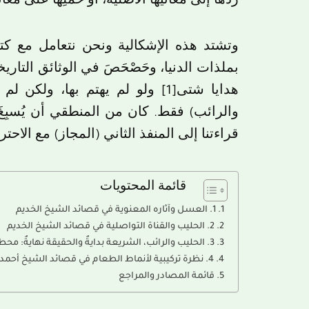
ردِّها إلى معانيها الأصلية، أو حملِها على معاني
وتشتد هذه الإشكالية ونحن نتعامل مع كتا
بملذات الدنيا، وحَصْحَصَ في الوثائق التار
هدايا شتى
[1]
ولو لم يهتم بها، ولكن لم 
والرائب) فقط. كان من المنطقي أن يُسبِغَ
قراءتنا إلى المنفذ الثاني (المجاز) مع الاحتر
قائمة المحتويات
1. العسل وآثاره المعنوية في قصائد الشيخ الخديم
2. الحليب والقناة التواصلية في قصائد الشيخ الخديم
3. الحليب والرائب، الشريعة بدايةٌ والحقيقة نهايةٌ: محطات التربية في التصوف
4. نظرة تركيبية لأنماط الطعام في قصائد الشيخ أحمد بمبا
قائمة المصادر والمراجع