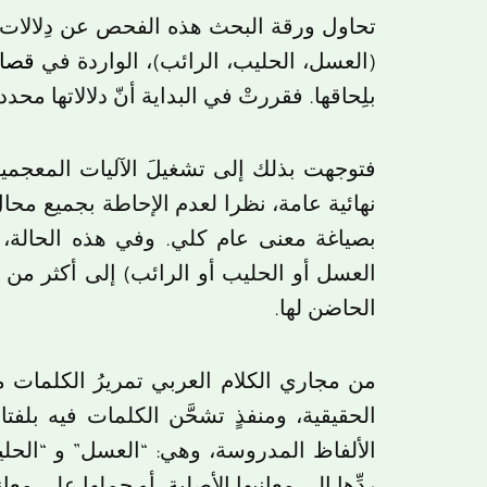
تحاول ورقة البحث هذه الفحص عن دِلالات
(العسل، الحليب، الرائب)، الواردة في
قصائ
بلِحاقها. فقررتْ في البداية أنّ دلالاتها مح
فتوجهت بذلك إلى تشغيلَ الآليات المعجمي
نهائية عامة، نظرا لعدم الإحاطة بجميع محال
بصياغة معنى عام كلي. وفي هذه الحالة، 
العسل أو الحليب أو الرائب) إلى أكثر من د
الحاضن لها.
من مجاري الكلام العربي تمريرُ الكلمات من
الحقيقية، ومنفذٍ تشحَّن الكلمات فيه بلف
الألفاظ المدروسة، وهي: “العسل” و “الحليب”