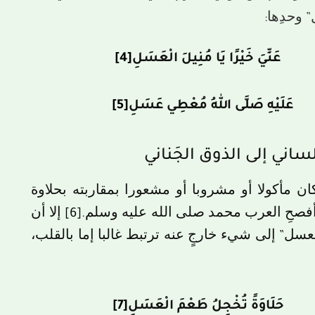
 وحدِها:
سُلِ عَنِّيَ خَيْرًا يَا مُنِيلَ الْعَسَلِ
[4]
لِ عَلَيْهِ صَلَّى اللهُ مُعْطِي عَسَلِ
[5]
 كان مأكولا أو مشروبا أو مشعورا بمقاربته بحلاوة
 أفصحِ العرب محمد صلى الله عليه وسلم.
[6]
إلا أن
لعسل” إلى شيء خارجٍ عنه ترتبط غالبا إما بالقلب،
لِ حَلَاوَةً تُخْجِلُ طَعْمَ الْعَسَلِ
[7]