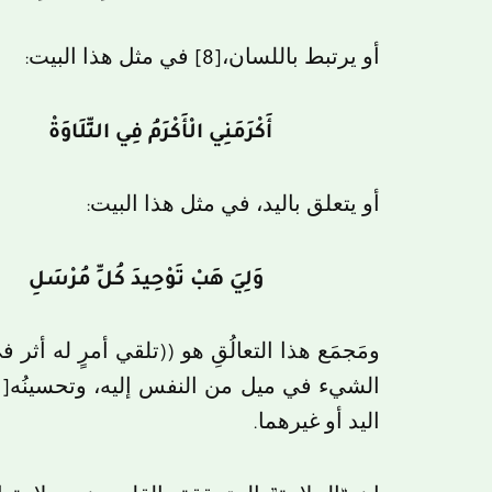
أو يرتبط باللسان،
[8]
في مثل هذا البيت:
أَكْرَمَنِي الْأَكْرَمُ فِي التِّلَاو
أو يتعلق باليد، في مثل هذا البيت:
وَلِيَ هَبْ تَوْحِيدَ كُلِّ مُرْسَ
ومَجمَع هذا التعالُقِ هو ((تلقي أمرٍ له أثر 
الشيء في ميل من النفس إليه، وتحسينُه
[11]
اليد أو غيرهما.