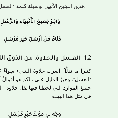
هذين البيتين الآتيين بوسيلة كلمة “العسل”
وَاجْزِ جَمِيعَ الْأَنْبِيَاءِ وَالرَّ
كَلَامُ مَنْ أَرْسَلَ خَيْرَ مُرْسَ
1.2. العسل والحلاوة، من الذوق اللساني إلى الذوق الجَناني
كثيرا ما تدلِّلُ العرب حلاوةَ الشيء سِواءً
“العسل”، وخيرُ الدليل على ذلكم هو أقوالُ
جميعَ الموارد التي لحظنا فيها نقل حلاوة “ا
في مثل هذا البيت:
وَجَّهَ لِي مَوْلِدُ خَيْرِ مُرْسَ