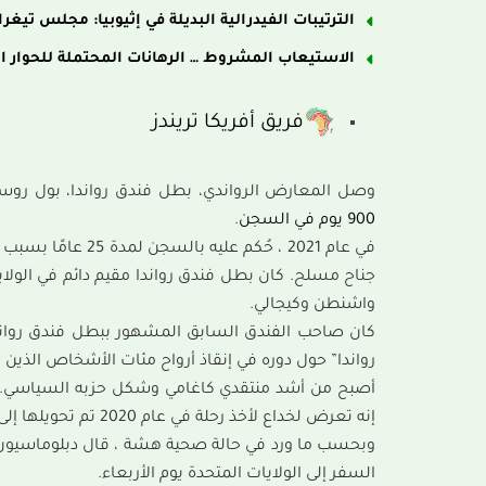
الترتيبات الفيدرالية البديلة في إثيوبيا: مجلس تيغر
الاستيعاب المشروط … الرهانات المحتملة للحوار ا
فريق أفريكا تريندز
وصل المعارض الرواندي، بطل فندق رواندا، بول روسس
900 يوم في السجن
.
في عام 2021 ، حُكم
جناح مسلح. كان بطل فندق رواندا مقيم دائم في الول
واشنطن وكيجالي.
رواندا” حول دوره في إنقاذ أرواح مئات الأشخاص الذين فرو
إنه تعرض لخداع لأخذ رحلة في عام 2020 تم تحويلها إلى كيغالي.
وبحسب ما ورد في حالة صحية هشة ، قال دبلوماسيون
السفر إلى الولايات المتحدة يوم الأربعاء.