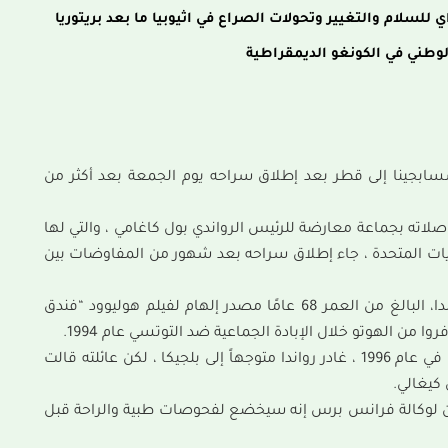
اي للسلام والتغيير وتحولات الصراع في اثيوبيا ما بعد بريتوريا
لوطني في الكونغو الديمقراطية
ابجينا إلى قطر بعد إطلاق سراحه يوم الجمعة بعد أكثر من
 عليه بالسجن لمدة 25 عامًا بسبب صلاته بجماعة معارضة للرئيس الرواندي بول كاغامي ، والتي لها
ايات المتحدة ، جاء إطلاق سراحه بعد شهور من المفاوضات بين
كان صاحب الفندق السابق المشهور ببطل فندق رواندا، البالغ من العمر 68 عامًا مصدر إلهام لفيلم هوليوود “فندق
ا من الهوتو خلال الإبادة الجماعية ضد التوتسي عام 1994.
أصبح من أشد منتقدي كاغامي وشكل حزبه السياسي. في عام 1996 ، غادر رواندا متوجهاً إلى بلجيكا ، لكن عائلته قالت
 لوكالة فرانس برس إنه سيخضع لفحوصات طبية والراحة قبل