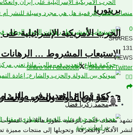
بريتوريا
منصات النشر الرقمية هل هي مجرد وسيلة للنشر أم تعزز
0
الحرب الأمريكية الإسرائيلية على إ
SHARES
131
الاستيعاب المشروط … الرهانات ا
VIEWS
Share on Facebook
Share on Twitter
حوكمة قطاع التعدين في مالي: ما
سونكو بين الدولة والحزب والشارع: 
محمد زكريا فضل
تشهد منصات النشر الرقمية تطورًا هائلا في السنوات ال
دراسات بيئية
لنشر الأفكار والمعرفة، وتحويلها إلى منتجات مميزة ت