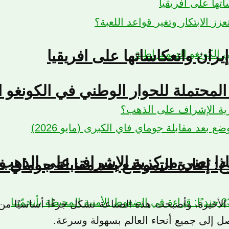
 الابتكار وتغير قواعد اللعبة؟
يران وانعكاساتها على افريقيا
لمحتملة للحوار الوطني في الكونغو ا
ذا تعني مركزية الإشراف على الذهب
إعادة التموضع بعد مقابلة جوماي فاي ال
أخيرة، وأصبحت هذه الصناعة تشكل جزءًا أساسيًا من حي
صل إلى جميع أنحاء العالم بسهولة وسرعة.