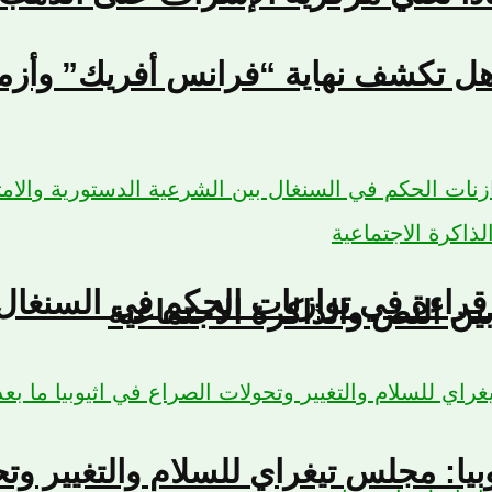
هل تكشف نهاية “فرانس أفريك” وأزمة 
 قراءة في توازنات الحكم في السنغال 
ين النص والذاكرة الاجتماعية
يوبيا: مجلس تيغراي للسلام والتغيير وت