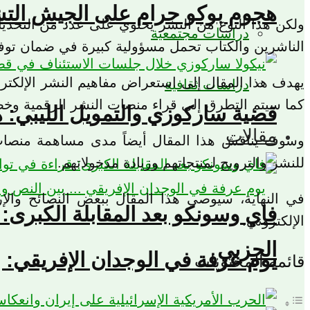
هجوم بوكو حرام على الجيش التشادي ومقتل 23 جنديًا: قراءة في الضغوط 
ولكن هذا النوع من النشر يحتوي على عدد من التحديا
دراسات مجتمعية
الناشرين والكتاب تحمل مسؤولية كبيرة في ضمان توفير 
يهدف هذا المقال إلى استعراض مفاهيم النشر الإلكتروني
دراسات ثقافية
كما سيتم التطرق إلى قراء منصات النشر الرقمية وخص
قضية ساركوزي والتمويل الليبي: 
مقالات
وسوف يناقش هذا المقال أيضاً مدى مساهمة منصات ا
للنشر والترويج لمنتجاتهم وزيادة مدخولاتهم.
في النهاية، سيوصي هذا المقال ببعض النصائح والإر
فاي وسونكو بعد المقابلة الكبرى:
الإلكتروني.
الحزبي
يوم عرفة في الوجدان الإفريقي: ب
قائمة المحتويات