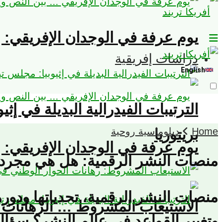
يوم عرفة في الوجدان الإفريقي: ب
دراسات إفريقية
English
الترتيبات الفيدرالية البديلة في إث
Home
دبلوماسية روحية
بريتوريا
يوم عرفة في الوجدان الإفريقي: ب
منصات النشر الرقمية: هل هي مجرد وسي
منصات النشر الرقمية، تحدياتها ودور
الاستيعاب المشروط … الرهانات ا
وتغيير القواعد في عالم النشر؟ سؤال