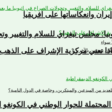
يران وانعكاساتها على افريقيا
يوبيا: مجلس تيغراي للسلام والتغيير وت
ٍ سواء
ذا تعني مركزية الإشراف على الذهب
مكن يستعين بالآخرين؟
ديد من المبدعين والمبتكرين، وخاصة في الدول النامية؟
لمحتملة للحوار الوطني في الكونغو ا