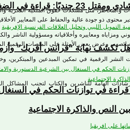
الأمنية المحيطة بأنجمّينا
ت والمخاطر، مثل مشكلات حقوق الملكية الفكرية والمس
محتوى ذو جودة عالية والحفاظ على المعايير الأخلاقية 
 ومزاياه ومعاييره وأخلاقياته ومسؤولية الناشر والكا
ائصهم، وعرض بعض الأمثلة على المنصات الرقمية الم
هل تكشف نهاية “فرانس أفريك” وأزمة 
لنشر الرقمية في تمكين المبدعين والمبتكرين، وخ
شادات الهامة للناشرين والكتاب لتجنب المشاكل الق
 قراءة في توازنات الحكم في السنغال 
ين النص والذاكرة الاجتماعية