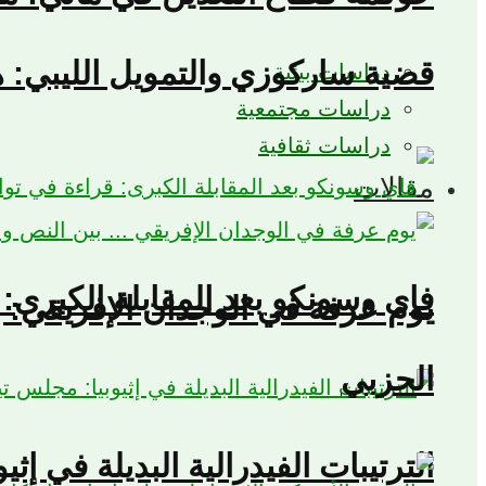
قضية ساركوزي والتمويل الليبي: 
دراسات بيئية
دراسات مجتمعية
دراسات ثقافية
مقالات
فاي وسونكو بعد المقابلة الكبرى:
يوم عرفة في الوجدان الإفريقي: ب
الحزبي
الترتيبات الفيدرالية البديلة في إث