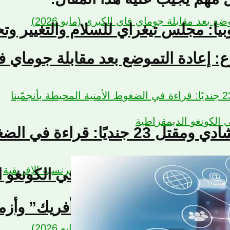
يوبيا: مجلس تيغراي للسلام والتغيير وت
إعادة التموضع بعد مقابلة جوماي فاي ال
الأمنية المحيطة بأنجمّينا
لمحتملة للحوار الوطني في الكونغو ا
هل تكشف نهاية “فرانس أفريك” وأزمة 