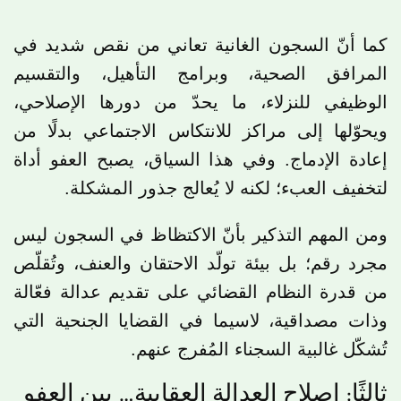
كما أنّ السجون الغانية تعاني من نقص شديد في
المرافق الصحية، وبرامج التأهيل، والتقسيم
الوظيفي للنزلاء، ما يحدّ من دورها الإصلاحي،
ويحوّلها إلى مراكز للانتكاس الاجتماعي بدلًا من
إعادة الإدماج. وفي هذا السياق، يصبح العفو أداة
لتخفيف العبء؛ لكنه لا يُعالج جذور المشكلة.
ومن المهم التذكير بأنّ الاكتظاظ في السجون ليس
مجرد رقم؛ بل بيئة تولّد الاحتقان والعنف، وتُقلّص
من قدرة النظام القضائي على تقديم عدالة فعّالة
وذات مصداقية، لاسيما في القضايا الجنحية التي
تُشكّل غالبية السجناء المُفرج عنهم.
ثالثًا: إصلاح العدالة العقابية… بين العفو