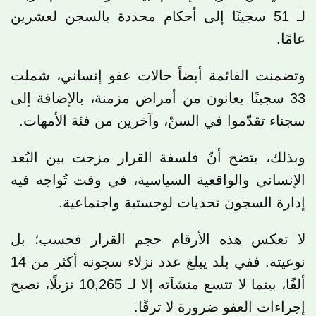
لـ 51 سجينًا إلى أحكام محددة بالسجن لعشرين
عامًا.
وتضمنت القائمة أيضاً حالات عفو إنساني، شملت
33 سجينًا يعانون من أمراض مزمنة، بالإضافة إلى
سجناء تقدّموا في السنّ، وآخرين من فئة الأمهات.
وبذلك، يتضح أنّ فلسفة القرار مزجت بين البُعد
الإنساني والواقعية السياسية، في وقت تُواجه فيه
إدارة السجون تحديات لوجستية واجتماعية.
لا تعكس هذه الأرقام حجم القرار فحسب؛ بل
نوعيته. ففي بلد يبلغ عدد نزلاء سجونه أكثر من 14
ألفًا، بينما لا تتسع منشآته إلا لـ 10,265 نزيلًا، تصبح
إجراءات العفو ضرورة لا ترفًا.