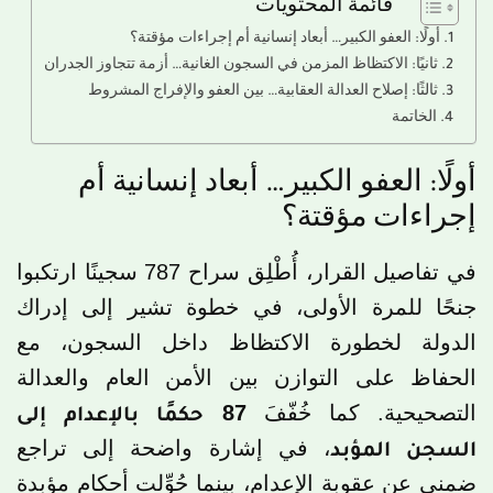
قائمة المحتويات
أولًا: العفو الكبير… أبعاد إنسانية أم إجراءات مؤقتة؟
ثانيًا: الاكتظاظ المزمن في السجون الغانية… أزمة تتجاوز الجدران
ثالثًا: إصلاح العدالة العقابية… بين العفو والإفراج المشروط
الخاتمة
أولًا: العفو الكبير… أبعاد إنسانية أم
إجراءات مؤقتة؟
في تفاصيل القرار، أُطْلِق سراح 787 سجينًا ارتكبوا
جنحًا للمرة الأولى، في خطوة تشير إلى إدراك
الدولة لخطورة الاكتظاظ داخل السجون، مع
الحفاظ على التوازن بين الأمن العام والعدالة
التصحيحية. كما خُفّفَ
87
حكمًا بالإعدام إلى
السجن المؤبد
، في إشارة واضحة إلى تراجع
ضمني عن عقوبة الإعدام، بينما حُوِّلت أحكام مؤبدة