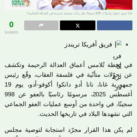
غانا تمنح عفوًا رئاسيًا لـ 998 سجينًا: هل بدأت صفحة جديدة في العدالة العقابية؟
0
SHARES
فريق أفريكا تريندز
في لحظة تُلامس أعماق العدالة الرحيمة وتكشف
عن تحوّلات متأنّية في فلسفة العقاب، وقّع رئيس
جمهورية غانا، نانا أدو دانكوا أكوفو-أدو، يوم 19
أغسطس 2025، مرسومًا رئاسيًا بالعفو عن 998
سجينًا، في واحدة من أوسع عمليات العفو الجماعي
التي تشهدها البلاد في تاريخها الحديث.
لم يكن هذا القرار مجرّد استجابة لتوصية مجلس