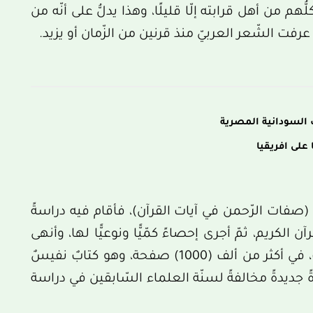
ّهم من أهل قرابته إلّا قليلًا، وهذا يدلُّ على أنّه من
 عرفت الشّعر العربيّ منذ قرنين من الزّمان أو يزيد.
 السودانية المصرية
 على افريقيا
: (صفات الرّحمن في آيات القرآن)، فأقام فيه دراسةً
ن الكريم، ثمّ أجرى إحصاءً كمّيًّا ونوعيًّا لها، وأنهى
تأليفه عام 2002م، ويقع في خمس مجلّداتٍ، في أكثر من ألف (1000) صفحة، وهو كتابٌ نفيسٌ
رةً جديدةً مخالفةً لسنّة العلماء السّابقين في دراسة