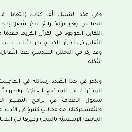
وفي هذه السّبيل ألَّف كتاب: (التّقابل في ا
العناصر)، وهو مؤلّفٌ رائعٌ نافعٌ متّصلٌ بالكت
التّقابل الموجود في القرآن الكريم، مقدِّمًا ف
التّقابل في القرآن الكريم، وهو التّناسب بين
وقد ركّز في التّحليل الهندسيّ لهذا التّقابل
النّظم.
شمول الأهداف في برامج التّعليم الابتدا
والنّفسحركيّة)، مع مقالاتٍ كثيرةٍ في الأدب، و
الجامعة الإسلاميّة بالنّيجر) وغيرها من المجلّ