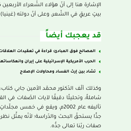
الإشارة هنا إلى أنّ هؤلاء الشّعراء الأربعين كلُ
بيتٍ عريقٍ في االشّعر، وعلى أنّ دولته (غينيا)
قد يعجبك أيضاً
المصالح فوق المبادئ: قراءة في تعقيدات العلاقات
الحرب الأمريكية الإسرائيلية على إيران وانعكاساتها
تشاد بين إرث الفساد ومحاولات الإصلاح
وكذلك ألّف الدّكتور محمّد الأمين جابي كتاب
شاملةً، وتحليلًا دقيقًا لآيات الصّفات في القرآ
جدًّا يستحقّ البحث والدّراسة؛ لأنّه يمثِّل نظ
صفات ربّنا تعالى جدُّه.