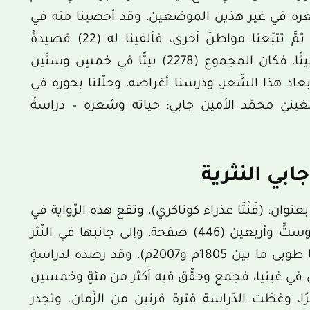
شعره في غير هذين الموضعين، وقد أحصينا منه في
أحد كتبه خمس (5) قصائدَ في (83) بيتًا، ثمَّ تتبّعنا مواطنَ أخرى، فألفينا له (22) قصيدةً
ومقطّعة في أربعمئةٍ وأربعة عشر (414) بيتًا، فكان المجموع (2278) بيتًا في خمسٍ وستّين
أبعاد هذا الشّعر، ودرسنا أغراضه، وحلّلنا بحوره في
لغينيّ محمّد الأمين جابي: حياته وشعره – دراسةٌ
ابي النثرية
عنوان: (فَنْتَا عذراء كوناكري)، وتقع هذه الرّواية في
ثلاث مجلّداتٍ ضخمةٍ، وتتألّف من أربعمئة وستٍّ وأربعين (446) صفحة، وإلى جانبها في النّثر
ترك كتابه القيّم: (روائع آل كرمخوبا في فوتا طوبى ما بين 1805م و2007م)، وقد رصده لدراسةٍ
 طوبى في غينيا، فجمع وحقّق فيه أكثر من مئةٍ وخمسين
عرًا، وغطّت الدّراسة فترة قرنين من الزّمان. وتجدر