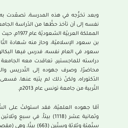
وبعد تخرُّجه في هذه المدرسة، تصعّدت به 
نفسه إلى أن تأخذ حظَّها من الدّراسة الجامع
المملكة العرب
سعود في العام نفسه، فدرس فيها البكالور
محاضرًا، وصرف جهوده إلى التّدريس والتّأ
الدّكتوراه، ولكنّ ذلك لم يثنِه عنها، فسع
التّربية من جامعة تونس عام 2013م.
أمّا جهوده العلميّة، فقد استولتْ على الشّ
ستّمئةٍ وثلاثةٍ وستّين 