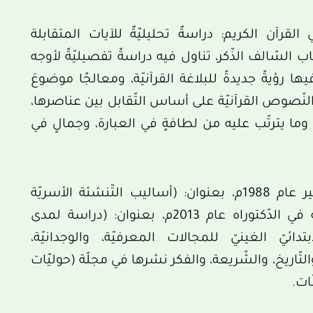
لقرآن الكريم: دراسةٌ تحليليّةٌ للآيات المتقابلة
اب السّالف الذّكر، تناول فيه دراسةً تفصيليّةً لأوجه
يها رؤيةً جديدةً للبلاغة القرآنيّة، ومعالجًا موضوعَ
 النّصوص القرآنيّة على أساس التّقابل بين عناصرها،
، وما يترتّب عليه من لطافةٍ في العبارة، وجمالٍ في
ونذكر في هذا الصّدد رسالته في الماجستير عام 1988م، بعنوان: (أساليب التّنشئة الأسريّة
المخدّرات في المجتمع الغينيّ)، وأطروحتَه في الدّكتوراه عام 2013م، بعنوان: (دراسة لمدى
ئيّ الغينيّ للمجالات المعرفيّة، والوجدانيّة،
التّاريخ، والشّريعة، والفكر نشرها في مجلّة (حوليّات
ات.