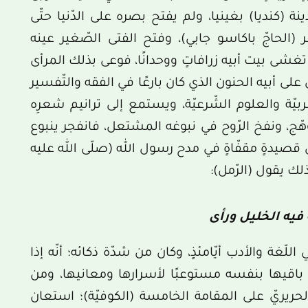
 ولد صاحبنا عام 1952م في مدينة (كنديا) بغينيا، ولم يفتح بصره على الدّنيا حتّى
(الحاجّ باكاسو جابي)، وفتح الفتى الصّغير عينه
 تغشى بيت أبيه زرافاتٍ ووحدانًا، فوعى بذلك المرأى
 على أبيه الحنون الذي كان بارعًا في الفقه والتّفسير
بيّة والعلوم الشّرعيّة، ويستمع إلى ترانيم شعرِه
هّج، ونفخ الرّوح في نبوغه المشتعل، فانفجر ينبوع
ّل قصيدةٍ مقفّاةٍ في مدح رسول الله (صلّى الله عليه
ك يقول (الرّمل):
 فيه الخليل ورأى
ّغة والأدب أيّامئذٍ، وكان من شدّة ذكائه؛ أنّه إذا
اقيها بنفسه مستوعبًا لأسرارها ومعانيها، ومن
لحريريّ على المقامة الخامسة (الكوفيّة)؛ استعان