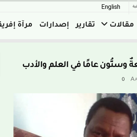
English
ية
مقالات
تقارير
إصدارات
مرآة إفريق
ةٌ وستُّون عامًا في العلم والأدب
A
0