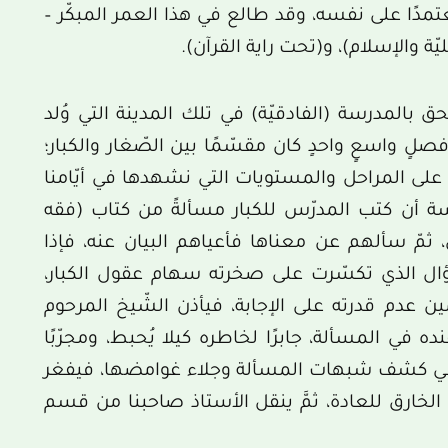
مدًا على نفسه، وقد طالع في هذا العمر المبكّر –
يّة والإسلام)، و(تحت راية القرآن).
تحق بالمدرسة (الفادقيّة) في تلك المدينة التي وُلد
لٍ واسعٍ واحدٍ كان مقسّمًا بين الصّغار والكبار؛
ً على المراحل والمستويات التي نشهدها في أيّامنا
ة أن كتب المدرّس للكبار مسألةً من كتاب (فقه
بيّ، ثمّ سألهم عن معناها فأعياهم البيان عنه، فإذا
سّؤال الذي تكسّرت على صخرته سهام عقول الكبار،
ن عدم قدرته على الإجابة، فيأذن الشّيخ المرحوم
 في المسألة، جابرًا لخاطره كيلا يُحبط، ومجرّبًا
افذ في كشف شبهات المسألة وجلاء غوامضها، فيفغر
 الخارق للعادة، ثمَّ ينقل الأستاذ صاحبنا من قسم