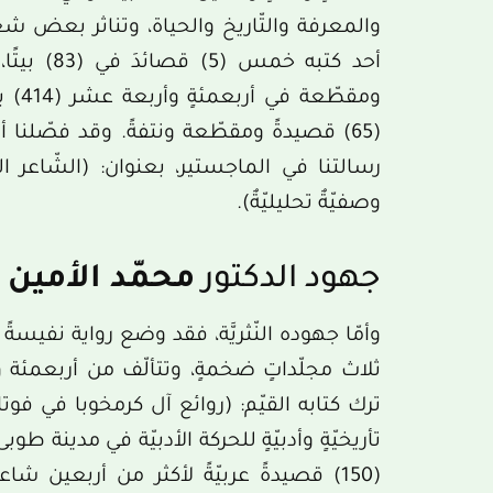
والمعرفة والتّاريخ والحياة، وتناثر بعض 
(65) قصيدةً ومقطّعة ونتفةً. وقد فصّلنا 
رسالتنا في الماجستير، بعنوان: (الشّاعر ا
وصفيّةٌ تحليليّةٌ).
جهود الدكتور
محمّد الأمين ج
وأمّا جهوده النّثريَّة، فقد وضع رواية نفيسةً ب
تأريخيّةٍ وأدبيّةٍ للحركة الأدبيّة في مدينة
(150) قصيدةً عربيّةً لأكثر من أربعين شا