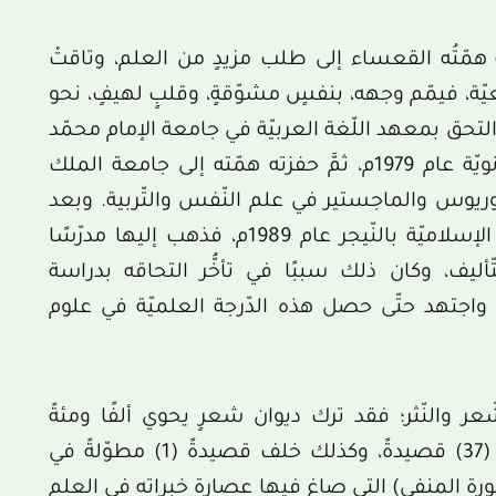
همّتُه القعساء إلى طلب مزيدٍ من العلم، وتاقتْ
يّة، فيمّم وجهه، بنفسٍ مشوّقةٍ، وقلبٍ لهيفٍ، نحو
يّة السّعوديّة عام 1977م، حيث التحق بمعهد اللّغة العربيّة في جامعة الإمام محمّد
بن سعود الإسلاميّة، وحاز منه شهادة الثّانويّة عام 1979م، ثمَّ حفزته همّته إلى جامعة الملك
يوس والماجستير في علم النّفس والتّربية. وبعد
دراسته للماجستير، تعاقدت معه الجامعة الإسلاميّة بالنّيجر عام 1989م، فذهب إليها مدرّسًا
ليف، وكان ذلك سببًا في تأخُّر التحاقه بدراسة
ى واجتهد حتّى حصل هذه الدّرجة العلميّة في علوم
عر والنّثر؛ فقد ترك ديوان شعرٍ يحوي ألفًا ومئةً
وثمانية عشر (1118) بيتاً، في سبع وثلاثين (37) قصيدةً، وكذلك خلف قصيدةً (1) مطوّلةً في
(663) بيتًا، وهي (مقصورة المنفى) التي صاغ فيها عصارة خبراته في العلم