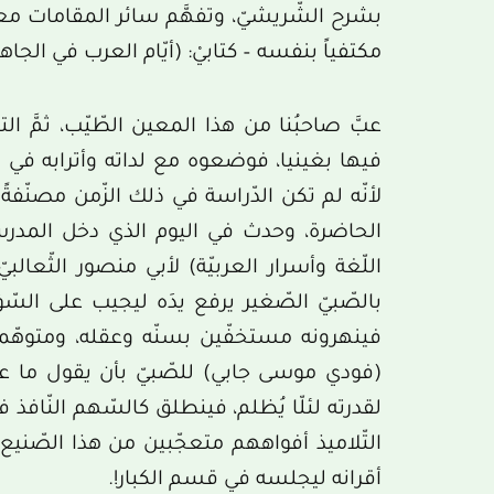
بشرح الشّريشيّ، وتفهَّم سائر المقامات معت
مكتفياً بنفسه – كتابيْ: (أيّام العرب في الجاهل
عبَّ صاحبُنا من هذا المعين الطّيّب، ثمَّ ال
فيها بغينيا، فوضعوه مع لداته وأترابه في فص
لأنّه لم تكن الدّراسة في ذلك الزّمن مصنّفة
الحاضرة، وحدث في اليوم الذي دخل المدرس
اللّغة وأسرار العربيّة) لأبي منصور الثّعال
بالصّبيّ الصّغير يرفع يدَه ليجيب على ال
فينهرونه مستخفّين بسنّه وعقله، ومتوهّمي
(فودي موسى جابي) للصّبيّ بأن يقول ما عنده
لقدرته لئلّا يُظلم، فينطلق كالسّهم النّ
التّلاميذ أفواههم متعجّبين من هذا الصّنيع
أقرانه ليجلسه في قسم الكبار!.