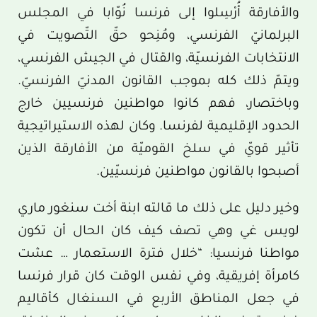
والأفارقة أُرْسِلوا إلى فرنسا نُوّابا في المجلس
البرلمانيّ الفرنسي، ومُنِحو حقّ التّصويت في
الانتخابات الفرنسيّة، والقتال في الجيش الفرنسي،
ويتمّ ذلك كله بموجب القانون المدنيّ الفرنسيّ.
وباختصار، فهم كانوا مواطنين فرنسيين خارج
الحدود الإقليمية لفرنسا. وكان لهذه الاستيراتيجية
تأثير قويّ في سلخ القوميّة من الأفارقة الذين
أصبحوا بالقانون مواطنين فرنسيّين.
وخير دليل على ذلك ما قالته ابنة أخت سنغور ماري
لويس غي وهي تصف كيف كان الحال أن تكون
مواطنا فرنسيا: “خلال فترة الاستعمار … عشت
كامرأة إفريقية، وفي نفس الوقت كان قرار فرنسا
في جعل المناطق الأربع في السنغال كأقاليم