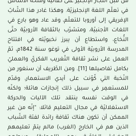
من قبل التّجار الإنجليز على كفالتِه ومنحه الأساس
في تعلّم اللغة الإنجليزيّة. وهكذا غادر هذا الشّابّ
الإفريقي إلى أوروبا للتعلّم، وقد عاد وهو بارع في
اللغات الأجنبيّة، ومتشرّب بالثقافة الأروبيّة حتّى
النُّخاع، واستطاع أن يبرز نخبويّته في افتتاح
المدرسة الأروبيّة الأولى في توغو سنة 1842م، ثمّ
العمل على نشر ثقافة التّغريب الفكريّ والعمليّ
بكامل تفاصيلها
[11]
. ومن الطّريف أن سنغور من
النّخبة التي كُوّنت على أيدي الاستعمار، وقدّم
للمستعمِر في سبيل ذلك إنجازات هائلة؛ ولكنّه
في الوقت نفسه ينتقد تلك الآليات والحركة
الاستغلاليّة في مجال التعليم قائلا: “إنّه من غير
الممكن أن تكون هناك ثقافة رائدة لفئة الشّباب
الذين هم في الخارج (الغرب) مالم يتمّ تعليمهم