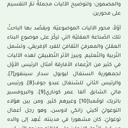
والمضمون؛ ولتوضيح الآليات مجملةً تمّ التقسيم
على محورين:
أوّلاً: محور الآليات الموضوعيّة: ويقصُد بها الباحثُ
تلك الصّناعة العقليّة التي تركّز على موضوع البناء
العقليّ والمعرفيّ الثقافيّ للفرد الإفريقي، وتشمل
التّربية والتّعليم. ويبرز الأثر التّطبيقيّ لهذه الآليات
في كثير من الزّعماء الأفارقة أمثال الرئيس الأوّل
لجمهورية السنغال ليوبول سدار سينغور
[7]
،
والرئيس الثاني للسّنغال عبدو جوف
[8]
، ورئيس
مالي السّابق ألفا عمر كوناري
[9]
، والبروفسير
باتريك لومُمبا
[10]
وغيرهم كثير. ومن بين هؤلاء
التوغوليّ أكيتي زانكي لاوسن، وهو رجل أعمال
توغوليّ، كان مشهورا في مدينته، عُهِد إلى والده