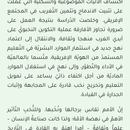
اكتشاف الآليات الموضوعية والشكليّة التي عملت
على تثبيت الاندماج وتثمين التّغريب في المجتمع
الإفريقي. وخلصت الدّراسة بنتيجة العمل على
ضرورة تجاوز الأفارقة عملية التكوين النخبويّ على
أيدي الغرب منهجا وثقافة، والانتقال إلى اعتماد
نهج جديد في استثمار الموارد البشريّة في التّعليم
المستمدّ من الهويّة الإفريقية، متّسما بالعالميّة
في الأداء والتّطوّر، وإلى نهجٍ في استغلال الموارد
الماديّة من أجل اكتفاء ذاتيّ يساعد على تمويل
التعليم وتخريج نخب قادرة على المجابهة وإثبات
الجدارة في القيادة.
إنّ الأمم تقاس برجالها ونُخَبها، وللنُّخبِ التّأثير
الأهمّ في نهضة الأمّة؛ ولذا كانت صناعةُ الإنسان –
علماً وثقافةً – أمرا اهتمّ به القادة في التّاريخ