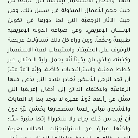
فيها. واتصال الاستعمار بإفريقيا كان عميقا من
حيث حجم الأعمال المبذولة في سبيل ذلك، ومن
حيث الآثار الرجعيّة التي لها دورها في تكوين
الإنسان الإفريقي، وفي صياغة الدولة الإفريقية
طبيعةً وحكْماً. ومِن وراء كلّ ذلك تساؤلات عريضة
للوقوف على الحقيقة، واستيعاب لعبة الاستعمار
وكِذبته، والذي بان يقيناً أنّه يحمل راية الاحتلال عبر
خطط معيّنة واستراتيجيات خاصّة، وإنّه لأمرٌ مثيرٌ
أن تجد الرجل الأبيض يُغادر بلاده التي يدّعي فيها
الرفاهيّة والاكتفاء الذاتيّ إلى أدغال إفريقيا التي
تمثّل في رأيهم دُولاً فقيرة لا توجد بها إلا الغابات
والأشجار، فيأتي زاعما استعمارها بحُسْنِ نيّةٍ دون
أن يُريد من ذلك جزاء ولا شكورا!! إنـّها مثيرة حقّا؛
ولكنّها عبارة عن استراتيجيّات لأهداف بعيدة