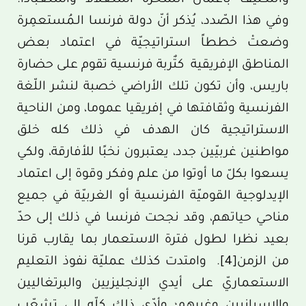
والتكليف بأعمال السُّخرة استغلالا واستعباداً.
وفي هذا الصّدد، يُذكر أنّ دولة فرنسا الـمُستعمِرة
وضعتْ خططاً استراتيجيّة في اعتماد بعض
المناطق الإفريقية كتٌربة فرنسية تقوم على حضارة
باريس، وأن تكون تلك الأراضي خصبة لنشر اللّغة
الفرنسية وثقافتها في إفريقيا عموما، ومن الناحية
الاستراتيجية كان الهدف في ذلك كله خلق
مواطنين غربيّين جدد، يعتبرون نخبًا للأفارقة، ولكي
يسعوا بكلّ ما أوتوا من علم وفكر وقوة إلى اعتماد
الإيدلوجية القوميّة الفرنسية أو الغربيّة في جميع
مناحي حياتهم، وقد نجحت فرنسا في ذلك إلى حدّ
بعيد نظرا لطول فترة الاستعمار بما يقارب قرنا
من الزمن
[4]
. وامتدت كذلك عمليّة نفوذ التعليم
الاستعماريّ على أيدي الإنجليزيين والبرتغاليين