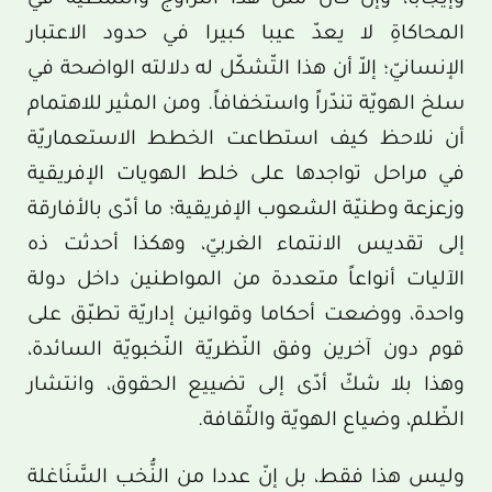
وإيجاباً، وإن كان مثل هذا التزاوج والنمطيّة في
المحاكاةِ لا يعدّ عيبا كبيرا في حدود الاعتبار
الإنسانيّ؛ إلاّ أن هذا التّشكّل له دلالته الواضحة في
سلخ الهويّة تندّراً واستخفافاً. ومن المثير للاهتمام
أن نلاحظ كيف استطاعت الخطط الاستعماريّة
في مراحل تواجدها على خلط الهويات الإفريقية
وزعزعة وطنيّة الشعوب الإفريقية؛ ما أدّى بالأفارقة
إلى تقديس الانتماء الغربيّ، وهكذا أحدثت ذه
الآليات أنواعاً متعددة من المواطنين داخل دولة
واحدة، ووضعت أحكاما وقوانين إداريّة تطبّق على
قوم دون آخرين وفق النّظريّة النّخبويّة السائدة،
وهذا بلا شكّ أدّى إلى تضييع الحقوق، وانتشار
الظّلم، وضياع الهويّة والثّقافة.
وليس هذا فقط، بل إنّ عددا من النُّخب السَّنَاغلة