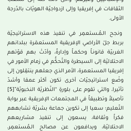
والإسبانيين وغيرهم؛ وأدّى ذلك كلّه إلى تشعّب
الثقافات في إفريقيا وإلى ازدواجيّة الهويّات بالدّرجة
الأولى.
ونجح الـمُـستعمِر في تنفيذ هذه الاستراتيجيّة
بربط جلّ الأراضي الإفريقية المستعمَرة ببلدانهم
الغربيّة قانونـاً وحكمـاً وإدارةً، وأدّتْ بهم قوّتهم
الاحتلاليّة إلى السيطرة والتّحكُّم في زمام الأمور في
إفريقيا المستعمرة، الأمر الذي جعلهم ينتقِلون إلى
وضْع استراتيجيّات أخرى تكون أكثر عمقا وأشدّ
تأثيرا، والتي تقوم على بلورةِ “النّظريّة النخبويّة”
[5]
تأصيلاً وتطبيقاً في المجتمعات الإفريقية عبر بوابة
التّعليم؛ سعيا إلى تكوين جماعة بشريّة تشابههم
فكراً وثقافة، يسعون إلى تنفيذ مشاريعهم
الاحتلاليّة، ويدافعون عن مصالح الـمُستعمِر،