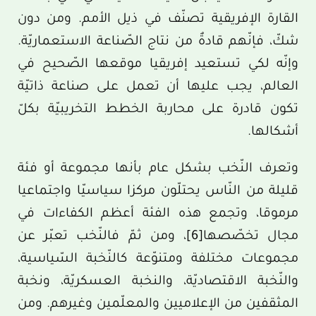
القارة الإفريقية تصنّف في ذيل الأمم. ومن دون
شكّ، فإنّهم قادةٌ من نتاج الصّناعة الاستعماريّة.
وإنّه لكي تستعيد إفريقيا موقعها الصّحيح في
العالم، يجب عليها أن تعمل على صناعة ذاتيّة
تكون قادرة على محاربة الخطط التخريبيّة بكلّ
أشكالها.
وتعرف النّخب بشكل عام بأنها مجموعة أو فئة
قليلة من النّاس يحتلّون مركزا سياسيّا واجتماعيا
مرموقا، وتجمع هذه الفئة أعظم الكفاءات في
مجال تخصّصها
[6]
، ومن ثمّ فالنّخب تعبّر عن
مجموعات مختلفة ومتنوّعة كالنّخبة السّياسية،
والنّخبة الاقتصاديّة، والنخبة العسكريّة، ونخبة
المثقفين من الإعلاميين والمعلّمين وغيرهم. ومن