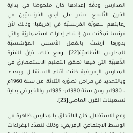
المدارس ودقّة إعدادها كان ملحوظا في بداية
القرن التّاسع عشر على أيدي الفرنسيّين في
رعايتهم للهويّة الفرنسيّة في إفريقيا؛ وذلك لأن
فرنسا تمكّنت من إنشاء إدارات استعماريّة والتي
بدورها أرسَتْ بالفعل الأسس المؤسّسيّة
للمدارس النّظاميّة
[22]
. ومع ذلك، فإنّ الفترة
الذّهبيّة التي فيها تعمّق التعليم الاستعماريّ في
المدارس الإفريقية كانت أثناء الاستقلال وبعده،
وبالتحديد في مراحل تطوّره الثلاثة: من سنة 1960م
– 1980م، ومن سنة 1980م- 1985م، والأخير في بداية
تسعينات القرن الماضي
[23]
.
ومع الاستقلال، كان الالتحاق بالمدارس ظاهرة في
الوسط الاجتماعيّ الإفريقي؛ وذلك لتعدّد الإغراءات