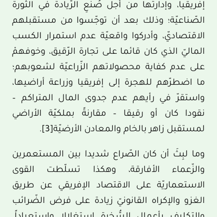
إفريقيا، وإدارتها من أجل صُنعِ الرّيادة في الثّورة
الصّناعيّة؛ وذلك بعد أن توجّسوا من مستقبلهم
الاقتصاديّ، وأدركوا واقعيّة عدم استمرار الكسب
الماليّ الذي كان قائما على تجارة الرّقيق، وخوفهمْ
على عدم كفاية محصولاتهم الزّراعيّة لشعوبهم؛
ما اضطرّهم للهجرة إلى إفريقيا وزراعة أراضيها،
واستقرّ في رأيهم عدم جدوى المال المتراكم –
نقودا كان أو رقيقا – مقارنةً بملكيّة الأراضي
لمستقبل زاهر بالخام والمعادن الأرضيّة
[3]
.
وما لبِثَ أن كان الصّراع شديدا بين المستعمرين
والزّعماء الأفارقة، وهكذا تسلّطت القوى
الاستعماريّة على الاقتصاد الإفريقي عن طريق
الغزو والإكراه القانونيّ زيادة على فرض الضّرائب