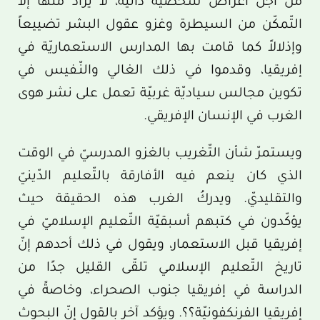
من أجل أغراض شخصيّة ذاتيّة، لا يُراد منها إلا
التّمكّن من السيطرة وغزو عقول البشر تضييعاً
وإذلالاً كما قامت بها المدارس الاستعماريّة في
إفريقيا، وقدموا في ذلك الغالي والنّـفيس في
تكوين مجالس سياديّة غربيّة تعمل على نشر هوى
الغرب في الإنسان الإفريقي.
ويستمرّ شأن التّغريب بالغزو المدرسيّ في الوقت
الذي كان ينعم فيه الأفارقة بالتّعليم الدّينيّ
والتقليديّ. ويدركُ الغرب هذه الحقيقة حيث
يؤكّدون في كتبهم أسبقيّة التّعليم الإسلاميّ في
إفريقيا قبل الاستعمار، ويقول في ذلك أحدهم إنّ
تاريخ التّعليم الإسلامي تلقّى القليل جدًا من
الدراسة في إفريقيا جنوب الصحراء، وخاصةً في
إفريقيا الفرنكفونيّة؟؟. ويؤكد آخر بالقول إنّ البحوث