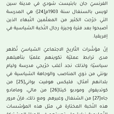
الفرنسيّ جان بابتيست شودي في مدينة سين
لويس بالسنغال سنة 1903م
[24]
؛ هي المدرسة
التي خرّجت الكثير من المعلّمين النّبهاء الذين
أصبحوا بعد فترة وجيزة رجال النّخبة السّياسية في
إفريقيا.
إنّ مؤشّرات التّاريخ الاجتماعيّ السّياسيّ تُظهر
مدى ترابط عمليّة تكوينهم علميّا بتأهيلهم
سياسيّا؛ ولذلك نجد أغلب خرّيجي مدرسة وليام
بونتي من ذوي المناصب والوجاهة السّياسية في
بلدانهم أمثال: فليكس هوفيت بواني
[25]
من
كوتديفوار، ومودبو كيتا
[26]
من مالي، ومامادو
جاه
[27]
من السّنغال وغيرهم. ومع ذلك، فإنّ مرور
هذه النّخبة المختارة في مثل هذه المؤسّسات