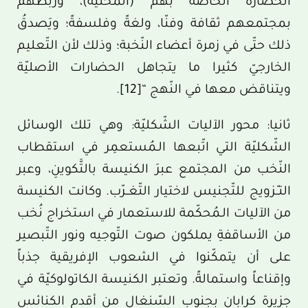
الحضارة الخاصّة بهم (المحلية)، وربطهم
بمجتمعهم ثقافة وفنّا، ولغةً وفلسفةً؛ ويَصدقُ
ذلك حتّى في زمرة أعضاء النّخبة؛ وذلك لأن التّعليم
الخارجيّ كثيرا ما يتجاهل الحضارات الأصليّة
ويتناقض معها في النّهج “
[12]
.
ثانيا: محور الآليات الشّكليّة: وهي تلك الوسائل
الشّكليّة التي اتّبعها الـمُستعمِر في استقطاب
النّخب من المجتمع عبرَ الكنيسة بالتَّكوينِ، وعبر
التـّـزويج للتّجنيس لاختيار التّغــرّب. وكانت الكنيسة
من الآليات الـمُحكّمة للاستعمار في استخراج نُخب
من الأساقفةِ يملكون صوت التّوجيه ونور التّبصير
على أن يتمكّنوا في الشعوب الإفريقية جذباً
وإقناعاً واستمالةً. وتعتبر الكنيسة الكاتولوكيّة في
جزيرة كرابان بجنوب السّنغال من أقدم الكنائس