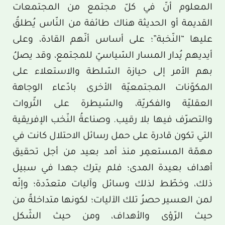
المعلوم أنّ في كلّ مجتمع من المجتمعات
القديمة أو الحديثة هناك طائفة من النّاس يُطلقُ
عليها “النّخبة”؛ على أساس أنّهم القادة، وعلى
أيديهم يُدار المسار السّياسيّ للمجتمع، وقد يصلُ
بهم الأمر إلى حيازة السّلطة والاستعلاء على
المكوّنات المجتمعيّة الأخرى بادّعاء الوجاهة
العقليّة والفكريّة، والسّيطرة على الثّروات
والتصرّف فيها بلا رقيب. وصناعةُ النّخب الإفريقية
التي تكون قادرة على حمل رسائل الاحتلال كانت في
مهمّة المستعمِر منذ أمد بعيد من أجل تحقيق
أهداف بعيدة المدى؛ فلم يترك جهدا في سبيل
ذلك، وخطّط لذلك وسائل وآليات متعدّدة؛ وإنّه
لمن العسير حصرُ تلك الآليات؛ لكونها متداخلةً من
حيث الرّؤى والأهداف، ومن حيث الشّكل