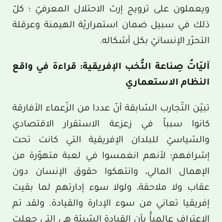
ويعملون على ترويج إرث الاحتلال المعرفيّ ؛ كلّ
ذلك في سبيل ضمان استمراريّة الهيمنة وعرقلة
التحرّر الإنسانيّ بكل أشكاله.
آليَاتُ صِناعة النُّخب الإفريقية: قراءة في واقع
النظام الاستعماري
تبيّن التّجارب السّابقة أنّ عددا من الزّعماء الأفارقة
كانوا سبباً في زعزعة الاستقرار الاقتصادي
والسّياسيّ للبلدان الإفريقية التي كانت تحت
إشرافهم؛ لأنهم انغمسوا في لعبة متهوّرة من
الإهمال المالي، وانتهكوا حقوق الإنسان دون
عقاب ولا ملاحقة، ولولا سوء إدارتهم لما بقيت
إفريقيا تعاني من سوء الإدارة والقيادة. ولقد تم
الاعتراف عالمياًّ بأن القيادة السّيئة هي التي جعلت