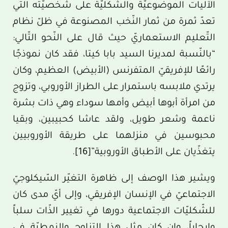
الآليات الموضوعيّة والشّكليّة على شخصيّته التي
تعدّ ثمرة من ثمار النّخب المصنوعة في ظلّ نظام
التّعليم الاستعماريّ حيث قال على النّحو التّالي:
“بالنّسبة لمديرنا السيد بابا كيتا، فقد كان نموذجًا
رائعًا للإفريقيّ المتفرنس (الأبيض) العظيم، وكان
يرتدي ملابسه باستمرار على الطراز الأوروبي، وتزوج
من امرأة أبوها أبيض وأمها سوداء وهي ذات بشرة
ناعمة وشعر طويل، ولقد عاشا كحبيبين، وبقيا
محبوسين في منزلهما على طريقة الأوروبيين
يتغذّيان على الأطباق الأوروبية”
[16]
.
ويشير هذا الوصف إلى ظاهرة التغيّر السّيكلوجيّ
الاجتماعيّ في الإنسان الإفريقي، وإلى أيّ مدى كان
للشّكليّات الاجتماعية دورها في تغيير الذّات سلباً