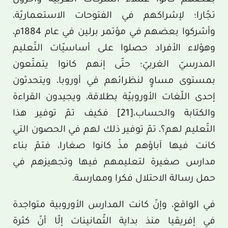
بعضهم كانوا عملاء الشّركات الغربيّة وآخرون
تجّارا؛ لإشراكهم في الفتوحات الاستعماريّة،
وأشركوا بعضهم في مؤتمر برلين في عام 1884م،
وهؤلاء الأفراد حصلوا على أساسيّات التّعليم
المدرسيّ الغربيّ؛ حتّى إنهم كانوا يتمتّعون
بمستوى مساوٍ لنظرائهم في أوروبا، ويتحدثون
إحدى اللّغات الأوروبيّة بطلاقة، ويجيدون القراءة
والكتابة والحساب،
[21]
فكيف تمّ توفير هذا
التّعليم لهم؟، تمّ توفير ذلك لهم في الحصون التي
كانت فيها آباؤهم مذْ كانوا صغارا، فتمّ بناء
مدارس صغيرة لتعليمهم فيها وتجهيزهم في
حمل رسالة الاحتلال فكرا وممارسة.
في الواقع، وإنّ كانت المدارس الأوروبية متواجدة
في إفريقيا منذ بداية الثّمانينات إلّا أنّ كثرة