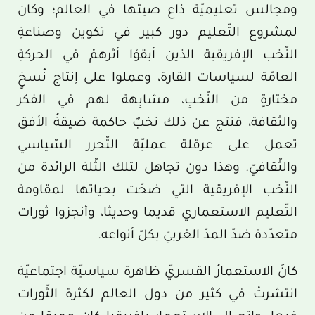
ومجالس تعليميّة ذاع صيتها في العالم؛ وكان
لمشروع التّعليم دور كبير في تكوين وصناعةِ
النّخب الإفريقية الذين أبقوْا أثرهمْ في الحركةِ
العامّة لسياسات القارة، وعملوا على إنتاج نُسخٍ
مختارةٍ من النّخبِ، مشابِهة لهم في الفكر
والثقافة، فنتج عن ذلك نخبٌ حاكمة ضيقةُ الأفق
تعمل على عرقلة عمليّة التّحرر السّياسي
والثّقافيّ. وهذا دون تجاهل لتلك الثّلة الرائدة من
النّخب الإفريقية التي ضحّت بحياتها لمقاومة
التّعليم الاستعماري قديما وحديثا، وأنجزوا ثورات
متعدّدة ضدّ المدّ الغربيّ بكلّ أنواعه.
كانَ الاستعمارُ القسريّ ظاهرة سياسيّة اجتماعيّة
انتشرتْ في كثير من دول العالم لكثرة الثّورات