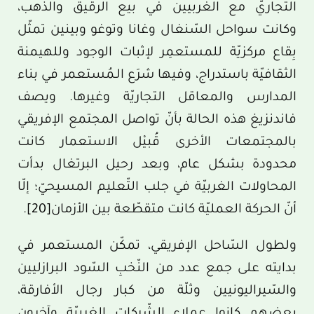
التجاريّ مع الغربيين في بيع الرقيق والذّهب،
وكانت سواحل السّنغال وغانا وتوغو وبينين تمثّل
بِقاع مركزيّة للمستعمِر لإثبات الوجود وللهيمنة
الثقافيّة باستدراج، وفيها شرَع الـمُستعمر في بناء
المدارس والمعاقل التجاريّة وغيرها. ويصف
فاندنزيغ هذه الحالة بأنّ تواصل المجتمع الإفريقي
بالمجتمعات الأخرى قُبيْل الاستعمار كانت
محدودة بشكل عام، وبعد رحيل البرتغال بدأت
المحاولات الغربيّة في جلب التّعليم المسيحيّ؛ إلّا
أنّ الحركة العمليّة كانت متقطّعة بين الأزمان
[20]
.
ولطول السّاحل الإفريقي، تمكّن المستعمر في
بدايته على جمع عدد من النّخبِ السّود البرازليين
والسّيراليونيين وثلّة من كبار رجال الأفارقة،