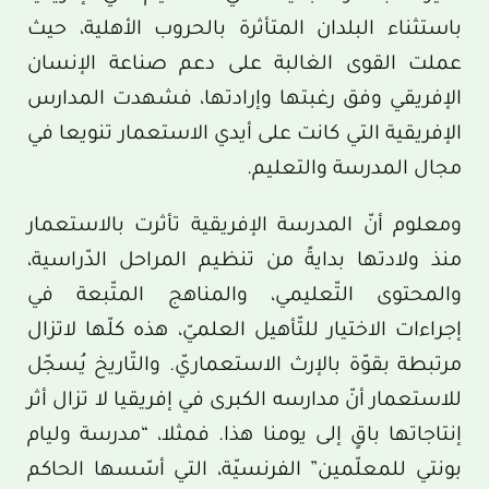
باستثناء البلدان المتأثرة بالحروب الأهلية، حيث
عملت القوى الغالبة على دعم صناعة الإنسان
الإفريقي وفق رغبتها وإرادتها، فشهدت المدارس
الإفريقية التي كانت على أيدي الاستعمار تنويعا في
مجال المدرسة والتعليم.
ومعلوم أنّ المدرسة الإفريقية تأثرت بالاستعمار
منذ ولادتها بدايةً من تنظيم المراحل الدّراسية،
والمحتوى التّعليمي، والمناهج المتّبعة في
إجراءات الاختيار للتّأهيل العلميّ، هذه كلّها لاتزال
مرتبطة بقوّة بالإرث الاستعماريّ. والتّاريخ يُسجّل
للاستعمار أنّ مدارسه الكبرى في إفريقيا لا تزال أثر
إنتاجاتها باقٍ إلى يومنا هذا. فمثلا، “مدرسة وليام
بونتي للمعلّمين” الفرنسيّة، التي أسّسها الحاكم