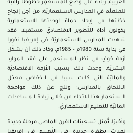
الغربيّة، زيادة على وضع المستعمِر حظوظا راقية
للمتعلّم في المدارس الاستعماريّة؛ من أجل إنجاح
خطّتها في إيجاد حماة لوحدتها الاستعمارية
يكونون أداة للتّطوير الاقتصاديّ مستقبلا. فقد
شهدت المدارس الاستعماريّة في إفريقيا نفورا
في بداية سنة 1980م – 1985م، وكاد ذلك أن يشكّل
أزمة خوفٍ في نظر المستعمر على فقد الموارد
البشريّة، وحدث ذلك بسبب الأزمة الاقتصاديّة
والماليّة التي كانت سببا في انخفاض معدّل
الالتحاق بالمدارس؛ ونتج عن ذلك مواجهة
الاستعمار هذا الاتجاه من خلال زيادة المساعدات
الماليّة للتعليم الاستعماريّ.
وأخيرًا، تُمثل تسعينات القرن الماضي مرحلة جديدة
تميزت بطفرة جديدة في التّعليم في إفريقيا