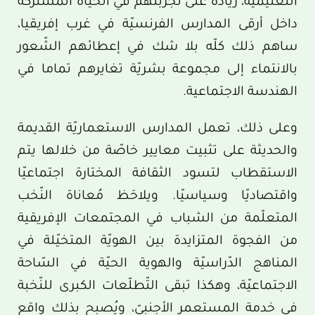
التّعليمية، زيادة على تجربتهم في الحياة المشتركة
داخل أرقى المدارس الفرنسيّة في غرب إفريقيا،
ساهم ذلك كلّه بلا شك في إعطائهم الشّعور
بالانتماء إلى مجموعة بشريّة تغايرهم تماما في
الهندسة الاجتماعية.
وعلى ذلك، تعمل المدارس الاستعماريّة القديمة
والحديثة على تثبيت معايير خاصّة من خلالها يتم
الاستقطاب لتسود الثقافة المختارة اجتماعيّا
واقتصاديّا وسياسيّا. ويلاحَظ مُعاناة النّخب
المتعلّمة من الشباب في المجتمعات الإفريقية
من الفجوة المتزايدة بين الهويّة المتخيّلة في
المناهج الدّراسيّة والهوية الحيّة في السّاحة
الاجتماعيّة، وهكذا تبقى التّطلّعات الكبرى للنّخبة
في خدمة المستعمر الأجنبيّ، ويُصبح بذلك واقع