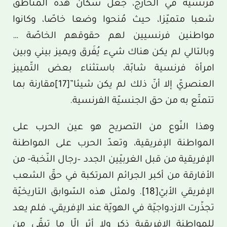
فرنسية في الخارج، جعل سكان هذه المناطق
شعبا متميّزا، حيث مُنحوا وضعا خاصّا، وكانوا
مواطنين فرنسيين لهم حقوقهم الخاصّة …
وبالتالي لم يكن هناك شيء يُفَرق ويميز بيني وبين
امرأة فرنسية شابّة، باستثناء بعض التّمييز
العنصريّ إلا أنّ ذلك لم يكن شيئا”
[17]
مقارنة بما
تتمتّع به من حق الجنسيّة الفرنسية.
وهذا النّوع من التصريح هو عين الحرب على
المواطنة الإفريقية، وتعدّ الحرب على المواطنة
الإفريقية من قبل الغربيّين الجدد –رجال النّخبة- من
الأفارقة من أكبر الجرائم المرتكبة في حقّ الشعب
الإفريقي الأبيّ
[18]
. ولمثل هذه السّوابق التاريخيّة
تجذّرت الازدواجيّة في الهويّة عند الإفريقي، فلم يعد
للمواطنة الإفريقية ذِكر ولا أثر إلّا ما تبقّى من