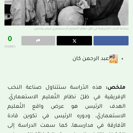
صناعة-النخب-الإفريقية-في-ظل-نظام-التعليم-الاستعماري-عرض-وتحليل
0
SHARES
عبد الرحمن كان
ملخص:
هذه الدّراسة ستتناول صناعة النخب
الإفريقية في ظلّ نظام التّعليم الاستعماريّ.
الهدف الرئيس هو عرض واقع التّعليم
الاستعماريّ، ودوره الرئيس في تكوين قادة
الأفارقة في مدارسها، كما سعت الدراسة إلى