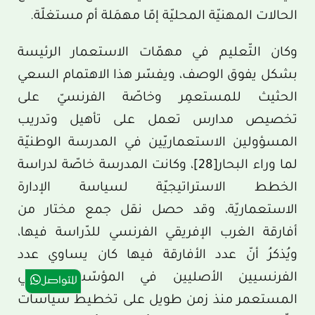
الحالات المهنيّة المحليّة إمّا مهمَلة أم مستغلّة.
وكان التّعليم في مهمّات الاستعمار الرئيسة
بشكل يفوق الوصف، ويفسّر هذا الاهتمام السعي
الحثيث للمستعمِر وخاصّة الفرنسيّ على
تخصيص مدارس تعمل على تأهيل وتدريب
المسؤولين الاستعماريّين في المدرسة الوطنيّة
لما وراء البحار
[28]
، وكانت المدرسة خاصّة لدراسة
الخطط الاستراتيجيّة لسياسة الإدارة
الاستعماريّة، وقد حصل نقل جمع مختار من
أفارقة الغرب الإفريقي الفرنسي للدّراسة فيها،
ويُذكرُ أنّ عدد الأفارقة فيها كان يساوي عدد
الفرنسيين الأصليين في المؤسّسة. وبقي
للتواصل
المستعمر منذ زمن طويل على تخطيط سياسات