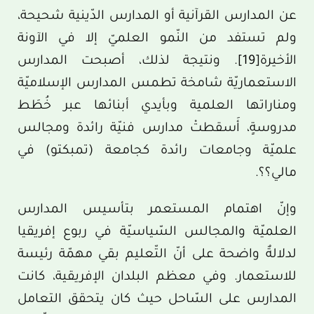
عن المدارس القرآنية أو المدارس الدّينية شحيحة،
ولم تستفد من النّمو العلميّ إلا في الآونة
الأخيرة
[19]
. ونتيجة لذلك، أصبحت المدارس
الاستعماريّة شامخة تطمس المدارس الإسلاميّة
ومناراتها العلمية وبأيدي أبنائها عبر خُطَط
مدروسةٍ، أَسقطتْ مدارس فنيّة رائدة ومجالس
علميّة وجامعات رائدة كجامعة (تمبكتو) في
مالي؟؟.
وإنّ اهتمام المستعمر بتأسيس المدارس
العلميّة والمجالس السّياسيّة في ربوع إفريقيا
لدلالةٌ واضحة على أنّ التّعليم بقي مهمّة رئيسة
للاستعمار. وفي معظم البلدان الإفريقية، كانت
المدارس على السّاحل حيث كان يتحقق التعامل