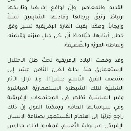
القديم والمعاصر. وإنّ لواقع إفريقيا وتاريخها
ارتباطٌ وثيقٌ برجالها وقادتها السّابقين سلْباً
وإيجاباً، وهكذا بقيتِ القارة الإفريقية تسير وفق
خطى أبناءها، فيُلاحظ أنّ لكل جيلٍ ميزته وقيمته،
ونقاطه القويّة والضّعيفة.
وقد وقعت البلاد الإفريقية تحتَ ظلّ الاحتلال
الاستعماريّ منذ بداية القرن الثّامن عشر إلى
منتصف القرن التّاسع عشر
[1]
، ولا تزال الآثار
السّلبيّة لتلك السّيطرة الاستعماريّة المباشرة
وغير المباشرة تظهر في المجتمعات الإفريقية
وفي سياساتها العامّة. ويمكننا القول إنّ ذلك
راجع جُزئيّا إلى اهتمام المُستعمِر بصناعة الإنسان
الإفريقي عبر بوابة التّعليم، فمهّدوا لذلك مدارس