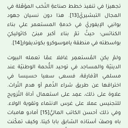
تجهيزا في تنفيذ خطط صناعةِ النّخب المؤهّلة في
المجال التبشيريّ
[13]
. هذا دون نسيان جهود
بوانيي الإيفوريّ في خدمةِ المستعمر علي بناء
الكنائس؛ حيثُ تمّ بناء أكبر مبنىً كاثوليكيّ
بواسطته في منطقة ياموسوكرو بكوتديفوار
[14]
.
ولمْ يكنِ المُستعمِر غافلا عمّا تعمله البيوت
الدينيّة والمساجد في توحيد اللُّحمة الوطنيّة عند
مسلمي الأفارقة، فسعى سعيا حسيسا في
اختراقها عن طريق شراء الذّمم أو هدم التّراث.
علاوة على ذلك، عمِد على استعمال أداة التّزويج
للتجنيس عملا على غرس الانتماء وتقوية الولاء.
وفي ذلك أحسن الكاتب الماليُّ
[15]
أمادو هامبات
باه وصفَ أستاذه السّابق بابا كيتا، وكيف تمكّنت