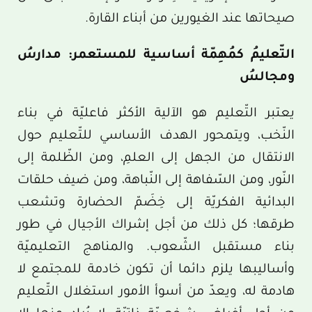
صيحاتها عند الغيورين من أبناء القارة.
التّعليمُ كمُهِمّة أساسية للمستعمر: مدارسُ
ومجالسُ
يعتبر التّعليم هو الآلية الأكثر فاعليّة في بناء
النّخب، ويتمحور الهدف الأساسي للتّعليم حول
الانتقال من الجهل إلى العلمِ، ومن الظّلمة إلى
النّور، ومن السّفاهة إلى النّباهة، ومن ضيف حلقات
البدائية الفكريّة إلى خِضَمّ الحضارة وتشعب
طرقها؛ كل ذلك من أجل إشراك الأجيال في طور
بناء مستقبل الشّعوب. والمناهج التعليميّة
وأساليبها يلزم دائما أن تكون خادمة للمجتمع لا
هادمة له، ويعدّ من أسوأ الأمور استغلال التّعليم