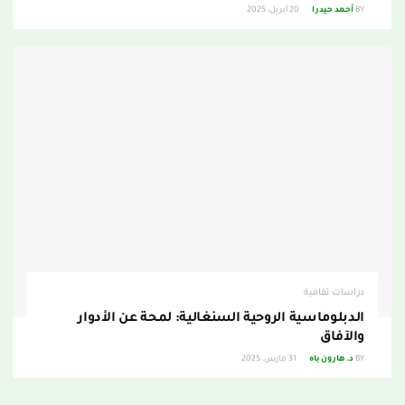
BY
أحمد حيدرا
20 أبريل، 2025
دراسات ثقافية
الدبلوماسية الروحية السنغالية: لمحة عن الأدوار
والآفاق
BY
د. هارون باه
31 مارس، 2025