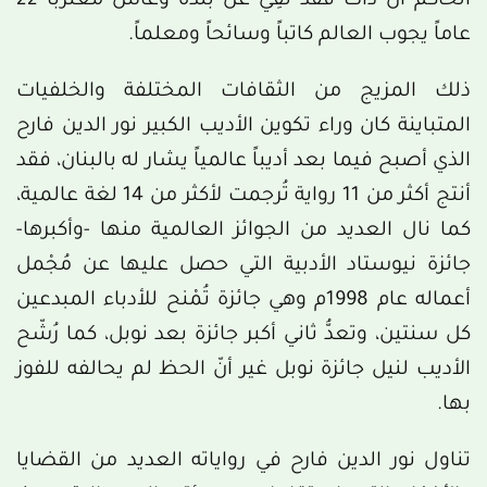
الحاكم آن ذاك فقد نُفِيَ عن بلده وعاش مغترباً 22
عاماً يجوب العالم كاتباً وسائحاً ومعلماً.
ذلك المزيج من الثقافات المختلفة والخلفيات
المتباينة كان وراء تكوين الأديب الكبير نور الدين فارح
الذي أصبح فيما بعد أديباً عالمياً يشار له بالبنان، فقد
أنتج أكثر من 11 رواية تُرجمت لأكثر من 14 لغة عالمية،
كما نال العديد من الجوائز العالمية منها -وأكبرها-
جائزة نيوستاد الأدبية التي حصل عليها عن مُجْمل
أعماله عام 1998م وهي جائزة تُمْنح للأدباء المبدعين
كل سنتين، وتعدُّ ثاني أكبر جائزة بعد نوبل، كما رُشّح
الأديب لنيل جائزة نوبل غير أنّ الحظ لم يحالفه للفوز
بها.
تناول نور الدين فارح في رواياته العديد من القضايا