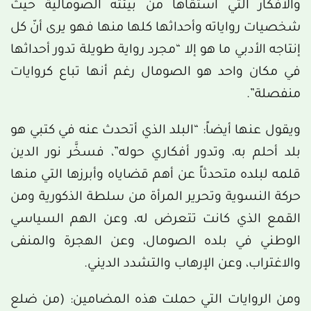
والأفكار التي استقاها من بيئته الصومالية حيث
شخصيات رواياته وأحداثها كلها منها فهو يرى أنّ كل
إنتاجه الأدبي ما هو إلا “مجرد رواية طويلة تدور أحداثها
في مكان واحد هو الصومال رغم أنها تباع كروايات
منفصلة”.
ويقول عنها أيضاً: “البلد الذي أتحدث عنه في كتبي هو
بلد أحلم به، وتدور أفكاري حوله”، فسخَّر نور الدين
قلمه لبلده متحدثاً عن أهم قضاياه وأبرزها التي منها
حركة النسوية وتحرير المرأة من سلطة الذكورية ومن
القمع الذي كانت تتعرض له، وعن الهم السياسي
الوطني في بلده الصومال، وعن الهجرة والمنفى
والاغتراب، وعن الإرهاب والتشدد الديني.
ومن الروايات التي حملت هذه المضامين: (من ضلع