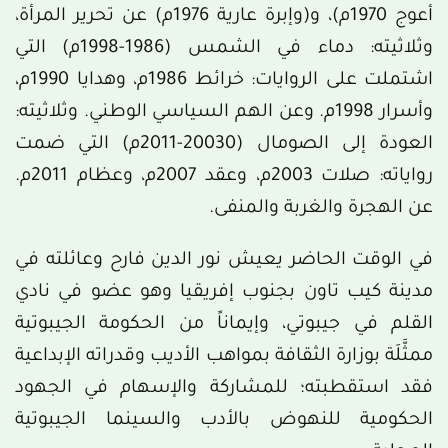
أعوج 1970م)، و(وإبرة عارية 1976م) عن تحرير المرأة،
وثلاثيته: دماء في الشمس (1986-1998م) التي
اشتملت على الروايات: خرائط 1986م، وهدايا 1990م،
وأسرار 1998م. وعن الهم السياسي الوطني. وثلاثيته:
العودة إلى الصومال (20030-2011م) التي ضمت
رواياته: صلات 2003م، وعقد 2007م، وعظام 2011م.
عن الهجرة والغربة والمنفى.
في الوقت الحاضر يعيش نور الدين فارح وعائلته في
مدينة كيب تاون بجنوب إفريقيا وهو عضو في نادي
القلم في جيبوتي، وإيماناً من الحكومة الجيبوتية
ممثَّلَة بوزارة الثقافة بمواهب الأديب وقدراته الإبداعية
فقد استقطبته؛ للمشاركة والإسهام في الجهود
الحكومية للنهوض بالأدب والسينما الجيبوتية