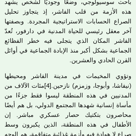
باحث سوسيولوجي، وضعًا وجوديًا لشخص يشهد
هذه الأزمة من قلب الفاشر، إذ يتجاوز تحليل
الصراع الحسابات الاستراتيجية المجردة. وبصفتها
آخر معقل رئيسي للحياة المدنية في دارفور، تُعدّ
الفاشر المكان الذي يتجلى فيه خطر الفظائع
الجماعية بشكل أكبر منذ الإبادة الجماعية في أوائل
القرن الحادي والعشرين.
وتؤوي المخيمات في مدينة الفاشر ومحيطها
(نيفاشا، وأبوجا، وزمزم) نازحين.
[4]
مئات الآلاف من
المدنيين في هذه المنطقة ليسوا فقط جزءًا من
مأساة إنسانية شهدها المجتمع الدولي، بل هم أيضًا
محاصرون بتكتيك حصار عسكري مباشر. إن
الأطفال في هذه المنطقة، الذين يكبرون وسط
صراع لا هوادة فيه وأزمة غذائية متفاقمة، هم الوجه