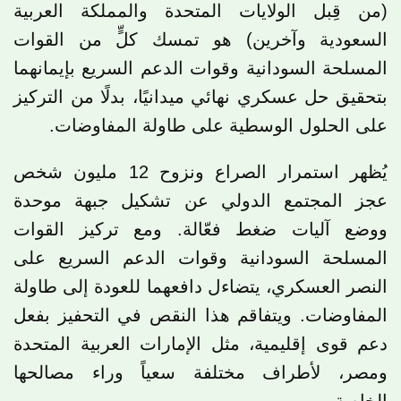
(من قِبل الولايات المتحدة والمملكة العربية
السعودية وآخرين) هو تمسك كلٍّ من القوات
المسلحة السودانية وقوات الدعم السريع بإيمانهما
بتحقيق حل عسكري نهائي ميدانيًا، بدلًا من التركيز
على الحلول الوسطية على طاولة المفاوضات.
يُظهر استمرار الصراع ونزوح 12 مليون شخص
عجز المجتمع الدولي عن تشكيل جبهة موحدة
ووضع آليات ضغط فعّالة. ومع تركيز القوات
المسلحة السودانية وقوات الدعم السريع على
النصر العسكري، يتضاءل دافعهما للعودة إلى طاولة
المفاوضات. ويتفاقم هذا النقص في التحفيز بفعل
دعم قوى إقليمية، مثل الإمارات العربية المتحدة
ومصر، لأطراف مختلفة سعياً وراء مصالحها