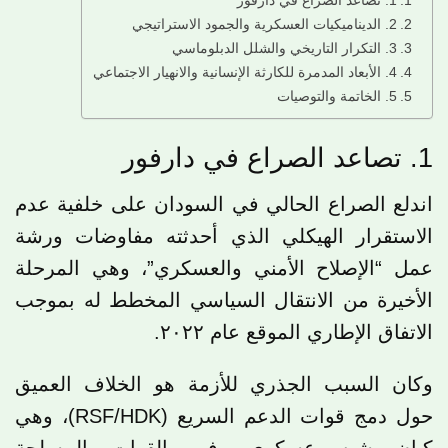
1. تصاعد الصراع في دارفور
2. الديناميكيات العسكرية والجمود الاستراتيجي
3. التكرار التاريخي والشلل الدبلوماسي
4. الأبعاد المدمرة للكارثة الإنسانية والانهيار الاجتماعي
5. الخاتمة والتوصيات
1. تصاعد الصراع في دارفور
اندلع الصراع الحالي في السودان على خلفية عدم
الاستقرار الهيكلي الذي أحدثته مفاوضات ورشة
عمل “الإصلاح الأمني ​​والعسكري”، وهي المرحلة
الأخيرة من الانتقال السياسي المخطط له بموجب
الاتفاق الإطاري الموقع عام ٢٠٢٢.
وكان السبب الجذري للأزمة هو الخلاف العميق
حول دمج قوات الدعم السريع (RSF/HDK)، وهي
كيان شبه عسكري، في القوات المسلحة