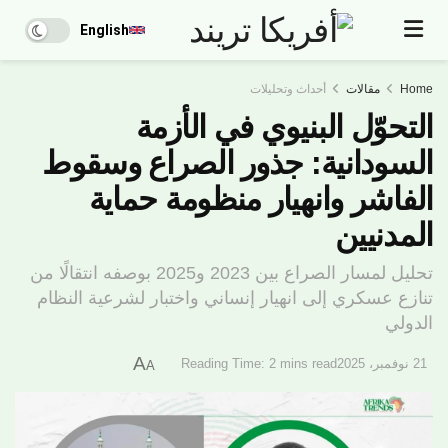
English
Home
مقالات
أحداث وتحليلات
التحوّل البنيوي في الأزمة
السودانية: جذور الصراع وسقوط
الفاشر وانهيار منظومة حماية
المدنيين
تحليل لمسار الصراع بين 2023 و2025 بوصفه انتقالًا من
تنازع عسكري إلى انهيار إنساني واختبار لشرعية النظام
الدولي
A
21 نوفمبر، 2025
Reading Time: 2 mins read
A